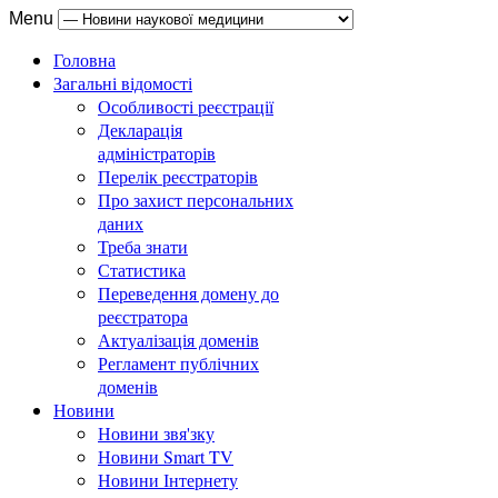
Menu
Головна
Загальні відомості
Особливості реєстрації
Декларація
адміністраторів
Перелік реєстраторів
Про захист персональних
даних
Треба знати
Статистика
Переведення домену до
реєстратора
Актуалізація доменів
Регламент публічних
доменів
Новини
Новини звя'зку
Новини Smart TV
Новини Інтернету