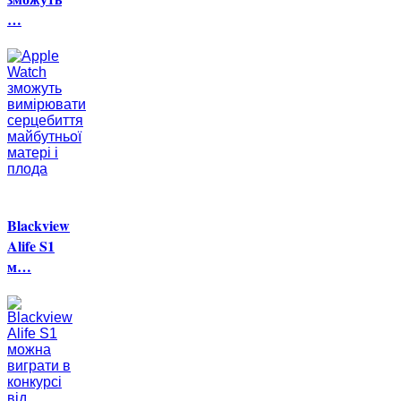
…
Blackview
Alife S1
м…