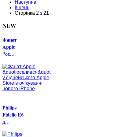
Наступна
Кінець
Сторінка 2 з 21
NEW
Фанат
Apple
"ос…
Philips
Fidelio E6
д…