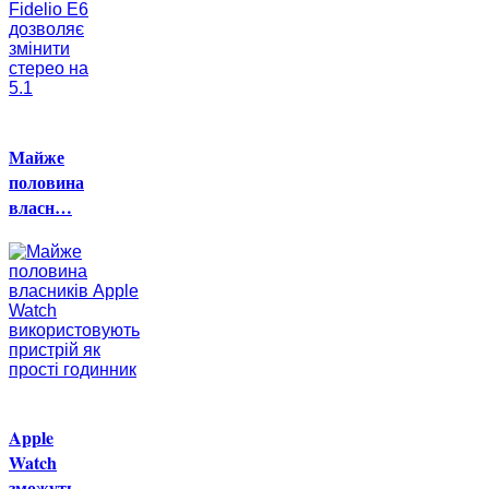
Майже
половина
власн…
Apple
Watch
зможуть