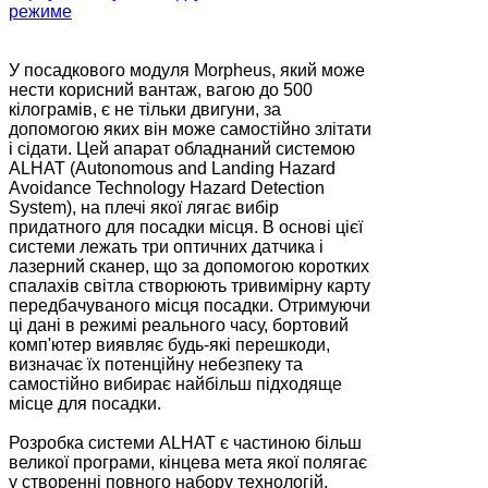
У посадкового модуля Morpheus, який може
нести корисний вантаж, вагою до 500
кілограмів, є не тільки двигуни, за
допомогою яких він може самостійно злітати
і сідати. Цей апарат обладнаний системою
ALHAT (Autonomous and Landing Hazard
Avoidance Technology Hazard Detection
System), на плечі якої лягає вибір
придатного для посадки місця. В основі цієї
системи лежать три оптичних датчика і
лазерний сканер, що за допомогою коротких
спалахів світла створюють тривимірну карту
передбачуваного місця посадки. Отримуючи
ці дані в режимі реального часу, бортовий
комп'ютер виявляє будь-які перешкоди,
визначає їх потенційну небезпеку та
самостійно вибирає найбільш підходяще
місце для посадки.
Розробка системи ALHAT є частиною більш
великої програми, кінцева мета якої полягає
у створенні повного набору технологій,