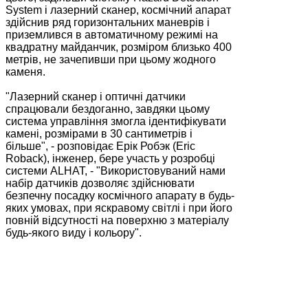
System і лазерний сканер, космічний апарат
здійснив ряд горизонтальних маневрів і
приземлився в автоматичному режимі на
квадратну майданчик, розміром близько 400
метрів, не зачепивши при цьому жодного
каменя.
"Лазерний сканер і оптичні датчики
спрацювали бездоганно, завдяки цьому
система управління змогла ідентифікувати
камені, розмірами в 30 сантиметрів і
більше", - розповідає Ерік Робэк (Eric
Roback), інженер, бере участь у розробці
системи ALHAT, - "Використовуваний нами
набір датчиків дозволяє здійснювати
безпечну посадку космічного апарату в будь-
яких умовах, при яскравому світлі і при його
повній відсутності на поверхню з матеріалу
будь-якого виду і кольору".