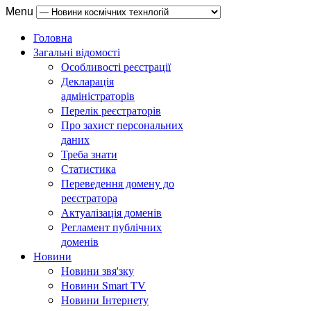
Menu
Головна
Загальні відомості
Особливості реєстрації
Декларація
адміністраторів
Перелік реєстраторів
Про захист персональних
даних
Треба знати
Статистика
Переведення домену до
реєстратора
Актуалізація доменів
Регламент публічних
доменів
Новини
Новини звя'зку
Новини Smart TV
Новини Інтернету