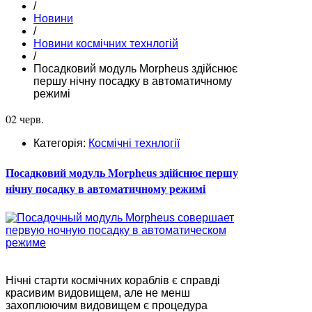
/
Новини
/
Новини космічних технлогій
/
Посадковий модуль Morpheus здійснює
першу нічну посадку в автоматичному
режимі
02 черв.
Категорія:
Космічні технлогії
Посадковий модуль Morpheus здійснює першу
нічну посадку в автоматичному режимі
Нічні старти космічних кораблів є справді
красивим видовищем, але не менш
захоплюючим видовищем є процедура