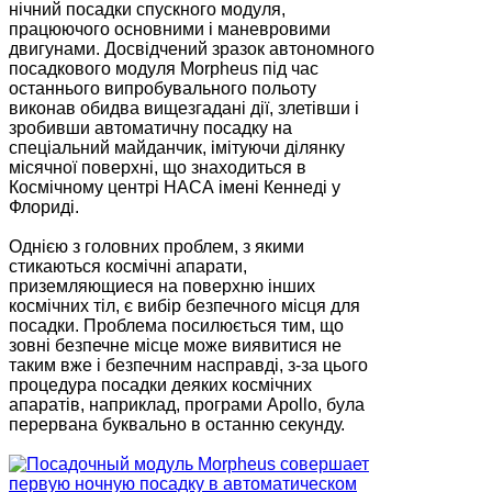
нічний посадки спускного модуля,
працюючого основними і маневровими
двигунами. Досвідчений зразок автономного
посадкового модуля Morpheus під час
останнього випробувального польоту
виконав обидва вищезгадані дії, злетівши і
зробивши автоматичну посадку на
спеціальний майданчик, імітуючи ділянку
місячної поверхні, що знаходиться в
Космічному центрі НАСА імені Кеннеді у
Флориді.
Однією з головних проблем, з якими
стикаються космічні апарати,
приземляющиеся на поверхню інших
космічних тіл, є вибір безпечного місця для
посадки. Проблема посилюється тим, що
зовні безпечне місце може виявитися не
таким вже і безпечним насправді, з-за цього
процедура посадки деяких космічних
апаратів, наприклад, програми Apollo, була
перервана буквально в останню секунду.