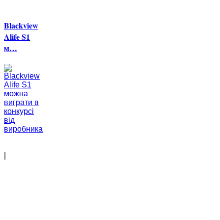
Blackview
Alife S1
м…
|