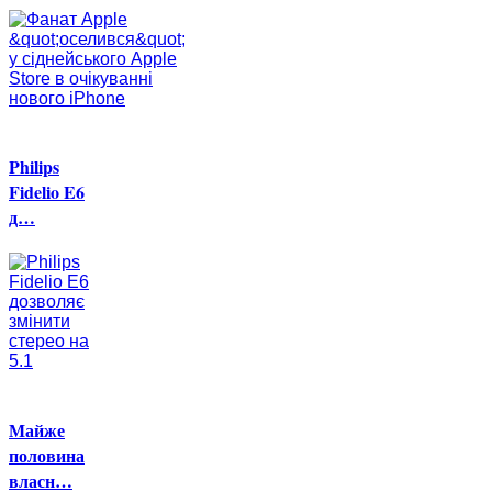
Philips
Fidelio E6
д…
Майже
половина
власн…