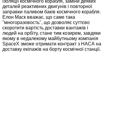
ізоляції космічного корабля, заміни деяких
деталей реактивних двигунів і повторної
заправки паливом баків космічного корабля.
Елон Маск вважає, що саме така
"многоразовость", що дозволяє суттєво
скоротити вартість доставки вантажів і
людей на орбіту, стане тим козирем, завдяки
якому в недалекому майбутньому компанія
SpaceX зможе отримати контракт з НАСА на
доставку екіпажів на борту космічної станції.