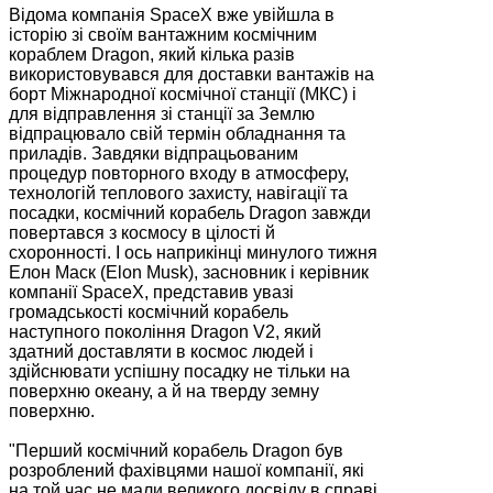
Відома компанія SpaceX вже увійшла в
історію зі своїм вантажним космічним
кораблем Dragon, який кілька разів
використовувався для доставки вантажів на
борт Міжнародної космічної станції (МКС) і
для відправлення зі станції за Землю
відпрацювало свій термін обладнання та
приладів. Завдяки відпрацьованим
процедур повторного входу в атмосферу,
технологій теплового захисту, навігації та
посадки, космічний корабель Dragon завжди
повертався з космосу в цілості й
схоронності. І ось наприкінці минулого тижня
Елон Маск (Elon Musk), засновник і керівник
компанії SpaceX, представив увазі
громадськості космічний корабель
наступного покоління Dragon V2, який
здатний доставляти в космос людей і
здійснювати успішну посадку не тільки на
поверхню океану, а й на тверду земну
поверхню.
"Перший космічний корабель Dragon був
розроблений фахівцями нашої компанії, які
на той час не мали великого досвіду в справі