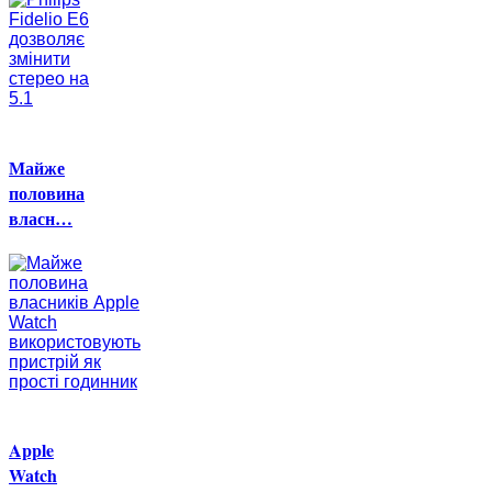
Майже
половина
власн…
Apple
Watch