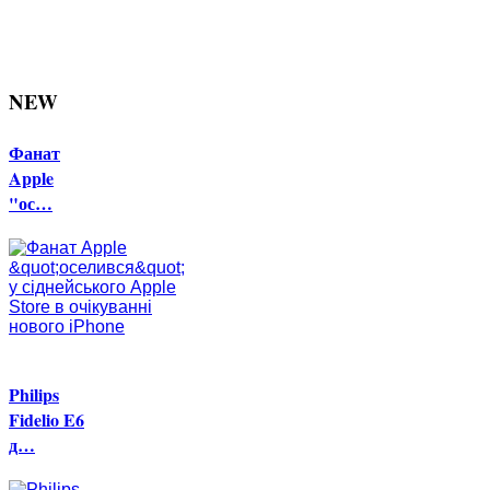
NEW
Фанат
Apple
"ос…
Philips
Fidelio E6
д…