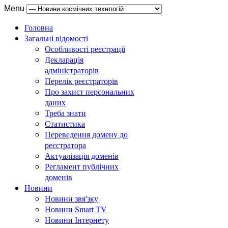
Menu
Головна
Загальні відомості
Особливості реєстрації
Декларація
адміністраторів
Перелік реєстраторів
Про захист персональних
даних
Треба знати
Статистика
Переведення домену до
реєстратора
Актуалізація доменів
Регламент публічних
доменів
Новини
Новини звя'зку
Новини Smart TV
Новини Інтернету