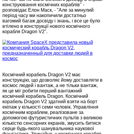
конструювання космічних кораблів" -
розповідає Елон Маск, - "Але за минулий
період часу ми накопичили достатньо
вагомий багаж досвіду і знань, і все це було
втілено в конструкції нового космічного
корабля Dragon V2".
Космічний корабель Dragon V2 має
конструкцію, що дозволяє йому доставляти в
космос людей і вантаж, а не тільки вантаж,
як це міг робити перший вантажний
космічний корабель Dragon. Космічний
корабель Dragon V2 здатний взяти на борт
екіпаж у кількості семи чоловік. Управління
космічним кораблем, реалізоване за
допомогою футуристичних пультів з великою
кількістю сенсорних екранів, змусить битися
серце будь-якого шанувальника наукової
фантастики. Звичайно, у космічного корабля