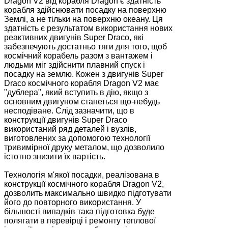
Dragon V2 від корабля Dragon є здатність
корабля здійснювати посадку на поверхню
Землі, а не тільки на поверхню океану. Ця
здатність є результатом використання нових
реактивних двигунів Super Draco, які
забезпечують достатньо тяги для того, щоб
космічний корабель разом з вантажем і
людьми міг здійснити плавний спуск і
посадку на землю. Кожен з двигунів Super
Draco космічного корабля Dragon V2 має
"дублера", який вступить в дію, якщо з
основним двигуном станеться що-небудь
несподіване. Слід зазначити, що в
конструкції двигунів Super Draco
використаний ряд деталей і вузлів,
виготовлених за допомогою технології
тривимірної друку металом, що дозволило
істотно знизити їх вартість.
Технологія м'якої посадки, реалізована в
конструкції космічного корабля Dragon V2,
дозволить максимально швидко підготувати
його до повторного використання. У
більшості випадків така підготовка буде
полягати в перевірці і ремонту теплової