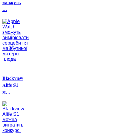
зможуть
…
Blackview
Alife S1
м…