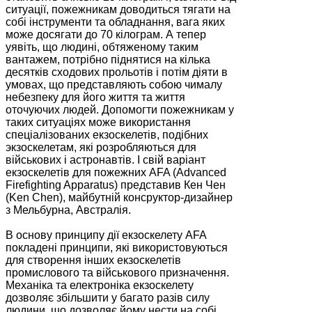
ситуації, пожежникам доводиться тягати на
собі інструменти та обладнання, вага яких
може досягати до 70 кілограм. А тепер
уявіть, що людині, обтяженому таким
вантажем, потрібно піднятися на кілька
десятків сходових прольотів і потім діяти в
умовах, що представляють собою чималу
небезпеку для його життя та життя
оточуючих людей. Допомогти пожежникам у
таких ситуаціях може використання
спеціалізованих екзоскелетів, подібних
экзоскелетам, які розробляються для
військових і астронавтів. І свій варіант
екзоскелетів для пожежних AFA (Advanced
Firefighting Apparatus) представив Кен Чен
(Ken Chen), майбутній консруктор-дизайнер
з Мельбурна, Австралія.
В основу принципу дії екзоскелету AFA
покладені принципи, які використовуються
для створення інших екзоскелетів
промислового та військового призначення.
Механіка та електроніка екзоскелету
дозволяє збільшити у багато разів силу
людини, що дозволяє йому нести на собі