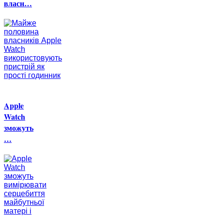
власн…
Apple
Watch
зможуть
…