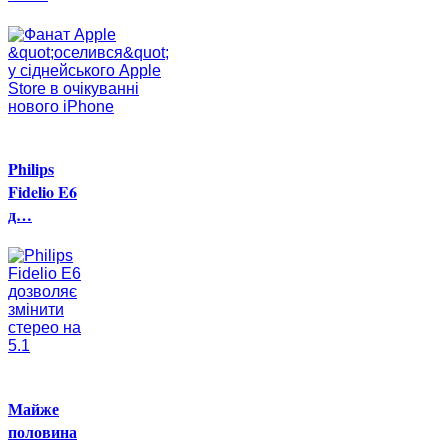
Philips
Fidelio E6
д…
Майже
половина