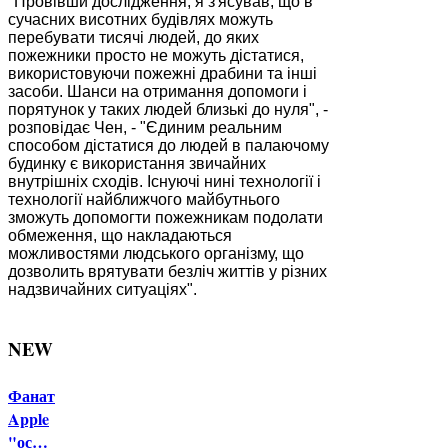
"Провівши дослідження, я з'ясував, що в
сучасних висотних будівлях можуть
перебувати тисячі людей, до яких
пожежники просто не можуть дістатися,
використовуючи пожежні драбини та інші
засоби. Шанси на отримання допомоги і
порятунок у таких людей близькі до нуля", -
розповідає Чен, - "Єдиним реальним
способом дістатися до людей в палаючому
будинку є використання звичайних
внутрішніх сходів. Існуючі нині технології і
технології найближчого майбутнього
зможуть допомогти пожежникам подолати
обмеження, що накладаються
можливостями людського організму, що
дозволить врятувати безліч життів у різних
надзвичайних ситуаціях".
NEW
Фанат
Apple
"ос…