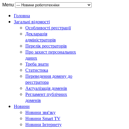
Menu
Головна
Загальні відомості
Особливості реєстрації
Декларація
адміністраторів
Перелік реєстраторів
Про захист персональних
даних
Треба знати
Статистика
Переведення домену до
реєстратора
Актуалізація доменів
Регламент публічних
доменів
Новини
Новини звя'зку
Новини Smart TV
Новини Інтернету