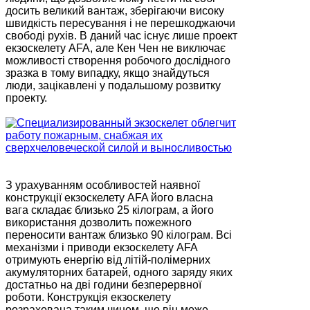
досить великий вантаж, зберігаючи високу
швидкість пересування і не перешкоджаючи
свободі рухів. В даний час існує лише проект
екзоскелету AFA, але Кен Чен не виключає
можливості створення робочого дослідного
зразка в тому випадку, якщо знайдуться
люди, зацікавлені у подальшому розвитку
проекту.
З урахуванням особливостей наявної
конструкції екзоскелету AFA його власна
вага складає близько 25 кілограм, а його
використання дозволить пожежного
переносити вантаж близько 90 кілограм. Всі
механізми і приводи екзоскелету AFA
отримують енергію від літій-полімерних
акумуляторних батарей, одного заряду яких
достатньо на дві години безперервної
роботи. Конструкція екзоскелету
розрахована таким чином, що він може