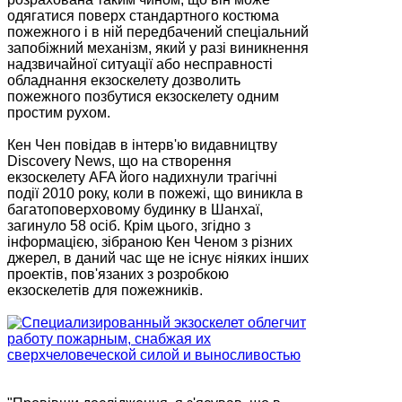
одягатися поверх стандартного костюма
пожежного і в ній передбачений спеціальний
запобіжний механізм, який у разі виникнення
надзвичайної ситуації або несправності
обладнання екзоскелету дозволить
пожежного позбутися екзоскелету одним
простим рухом.
Кен Чен повідав в інтерв'ю видавництву
Discovery News, що на створення
екзоскелету AFA його надихнули трагічні
події 2010 року, коли в пожежі, що виникла в
багатоповерховому будинку в Шанхаї,
загинуло 58 осіб. Крім цього, згідно з
інформацією, зібраною Кен Ченом з різних
джерел, в даний час ще не існує ніяких інших
проектів, пов'язаних з розробкою
екзоскелетів для пожежників.