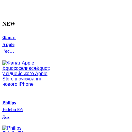
NEW
Фанат
Apple
"ос…
Philips
Fidelio E6
д…