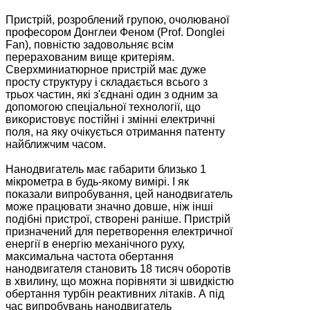
Пристрій, розроблений групою, очолюваної
професором Донглеи Феном (Prof. Donglei
Fan), повністю задовольняє всім
перерахованим вище критеріям.
Сверхминиатюрное пристрій має дуже
просту структуру і складається всього з
трьох частин, які з'єднані один з одним за
допомогою спеціальної технології, що
використовує постійні і змінні електричні
поля, на яку очікується отримання патенту
найближчим часом.
Нанодвигатель має габарити близько 1
мікрометра в будь-якому вимірі. І як
показали випробування, цей нанодвигатель
може працювати значно довше, ніж інші
подібні пристрої, створені раніше. Пристрій
призначений для перетворення електричної
енергії в енергію механічного руху,
максимальна частота обертання
нанодвигателя становить 18 тисяч оборотів
в хвилину, що можна порівняти зі швидкістю
обертання турбін реактивних літаків. А під
час випробувань нанодвигатель