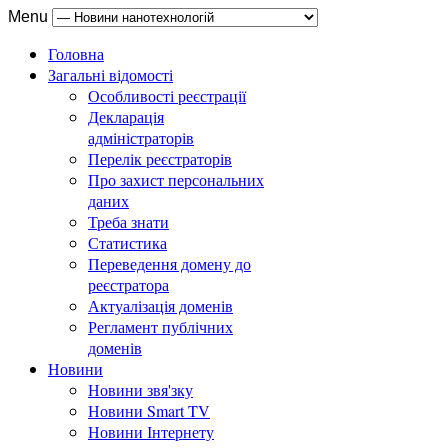
Menu
Головна
Загальні відомості
Особливості реєстрації
Декларація
адміністраторів
Перелік реєстраторів
Про захист персональних
даних
Треба знати
Статистика
Переведення домену до
реєстратора
Актуалізація доменів
Регламент публічних
доменів
Новини
Новини звя'зку
Новини Smart TV
Новини Інтернету