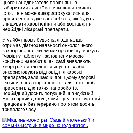
цього нанодвигателя порівнянні з
габаритами єдиної клітини тканин живих
істот, і він може використовуватися для
приведення в дію нанороботів, які будуть
знищувати хворі клітини або доставляти
необхідні лікарські препарати.
У майбутньому будь-яка людина, що
отримав діагноз наявності онкологічного
захворювання, чи зможе проковтнути якусь
"чарівну таблетку", заповнену масою
крихітних наноботів, які самі виявляють
хворі ракові клітини, знищують їх або
використовують відповідні лікарські
препарати, залишаючи при цьому здорові
клітини в недоторканності. І для того, щоб
привести в дію таких нанороботів,
необхідний досить потужний, швидкісний,
мініатюрний двигун, який, крім того, здатний
працювати безперервно протягом досить
тривалого часу.