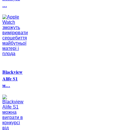
…
Blackview
Alife S1
м…