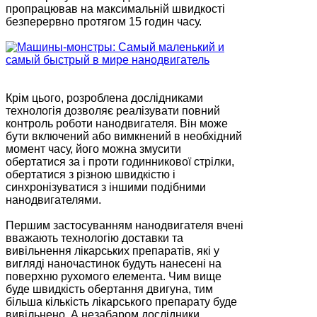
пропрацював на максимальній швидкості
безперервно протягом 15 годин часу.
Крім цього, розроблена дослідниками
технологія дозволяє реалізувати повний
контроль роботи нанодвигателя. Він може
бути включений або вимкнений в необхідний
момент часу, його можна змусити
обертатися за і проти годинникової стрілки,
обертатися з різною швидкістю і
синхронізуватися з іншими подібними
нанодвигателями.
Першим застосуванням нанодвигателя вчені
вважають технологію доставки та
вивільнення лікарських препаратів, які у
вигляді наночастинок будуть нанесені на
поверхню рухомого елемента. Чим вище
буде швидкість обертання двигуна, тим
більша кількість лікарського препарату буде
вивільнено. А незабаром дослідники