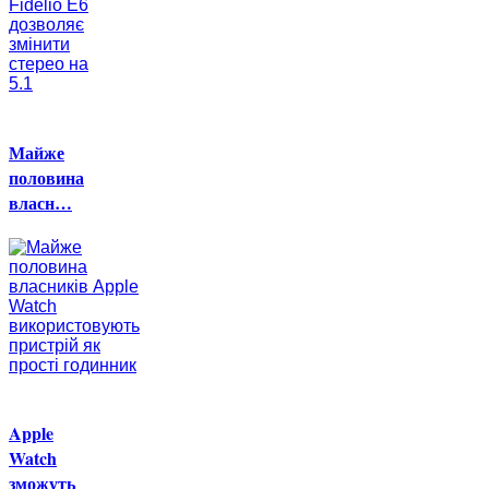
Майже
половина
власн…
Apple
Watch
зможуть