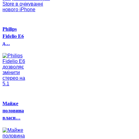
Philips
Fidelio E6
д…
Майже
половина
власн…