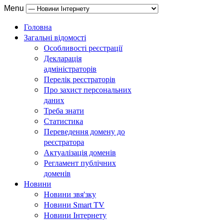
Menu
Головна
Загальні відомості
Особливості реєстрації
Декларація
адміністраторів
Перелік реєстраторів
Про захист персональних
даних
Треба знати
Статистика
Переведення домену до
реєстратора
Актуалізація доменів
Регламент публічних
доменів
Новини
Новини звя'зку
Новини Smart TV
Новини Інтернету