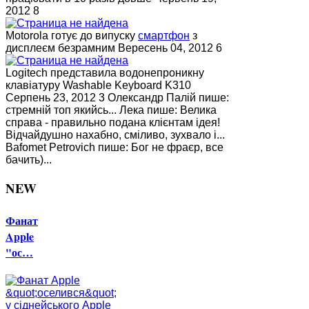
2012 8
Motorola готує до випуску
смартфон
з
дисплеєм безрамним Вересень 04, 2012 6
Logitech представила водонепроникну
клавіатуру Washable Keyboard K310
Серпень 23, 2012 3 Олександр Палій пише:
стремній топ якийсь... Лека пише: Велика
справа - правильно подана клієнтам ідея!
Відчайдушно нахабно, сміливо, зухвало і...
Bafomet Petrovich пише: Бог не фраєр, все
бачить)...
NEW
Фанат
Apple
"ос…