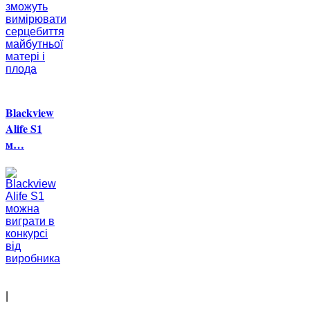
Blackview
Alife S1
м…
|