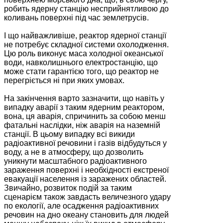
робить ядерну станцію несприйнятливою до
коливань поверхні під час землетрусів.
І що найважливіше, реактор ядерної станції
не потребує складної системи охолодження.
Цю роль виконує маса холодної океанської
води, навколишнього електростанцію, що
може стати гарантією того, що реактор не
перегріється ні при яких умовах.
На закінчення варто зазначити, що навіть у
випадку аварії з таким ядерним реактором,
вона, ця аварія, спричинить за собою менш
фатальні наслідки, ніж аварія на наземній
станції. В цьому випадку всі викиди
радіоактивної речовини і газів відбудуться у
воду, а не в атмосферу, що дозволить
уникнути масштабного радіоактивного
зараження поверхні і необхідності екстреної
евакуації населення із заражених областей.
Звичайно, розвиток подій за таким
сценарієм також завдасть величезного удару
по екології, але осадження радіоактивних
речовин на дно океану становить для людей