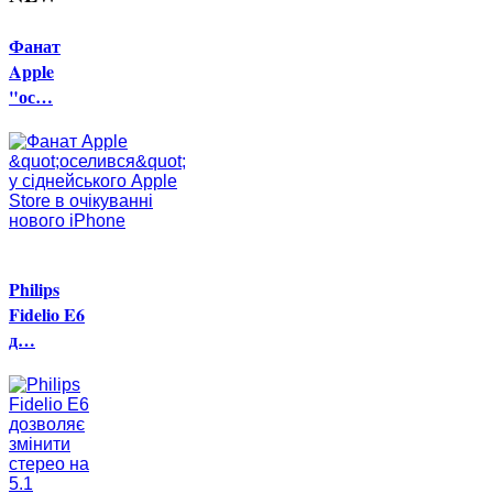
Фанат
Apple
"ос…
Philips
Fidelio E6
д…