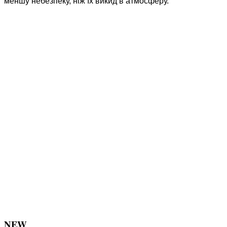
меншу небезпеку, ніж їх викид в атмосферу.
NEW