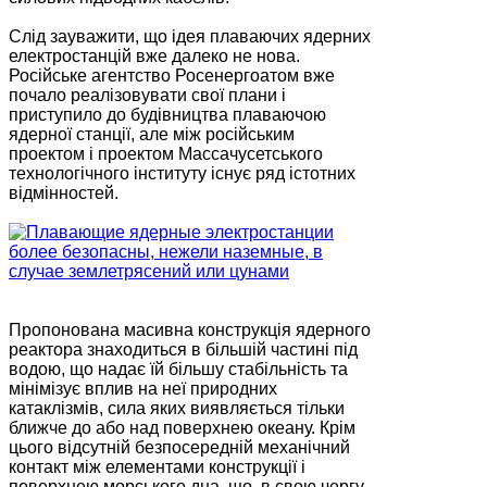
Слід зауважити, що ідея плаваючих ядерних
електростанцій вже далеко не нова.
Російське агентство Росенергоатом вже
почало реалізовувати свої плани і
приступило до будівництва плаваючою
ядерної станції, але між російським
проектом і проектом Массачусетського
технологічного інституту існує ряд істотних
відмінностей.
Пропонована масивна конструкція ядерного
реактора знаходиться в більшій частині під
водою, що надає їй більшу стабільність та
мінімізує вплив на неї природних
катаклізмів, сила яких виявляється тільки
ближче до або над поверхнею океану. Крім
цього відсутній безпосередній механічний
контакт між елементами конструкції і
поверхнею морського дна, що, в свою чергу,