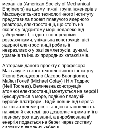
механіків (American Society of Mechanical
Engineers) на цьому тижні, група інженерів з
Массачусетського технологічного інституту
представила проект плавучого ядерного
реактора, електростанції, що стоїть на
якорях у відкритому морі недалеко від
узбережжя. І, згідно з попередніми
розрахунками, унікальна конструкція цієї
ядерної електростанції робить її
невразливою у разі землетрусів, цунамі,
ураганів та інших природних катаклізмів.
Авторами даного проекту є професора
Массачусетського технологічного інституту
Якопо Буонджорно (Jacopo Buongiorno),
Майкл Голей (Michael Golay) і Ніл Тодрис
(Neil Todreas). Величезна конструкція
атомної електростанції монтується на верфі і
буксирується в море, подібно плавучій
буровій платформі. Відійшовши від берега
на кілька кілометрів, станцію встановлюють
на якірній системі, що дозволяє утримати її в
певному розташуванні, а вироблювана їй
енергія подається на берег через систему
силових підводних кабелів.