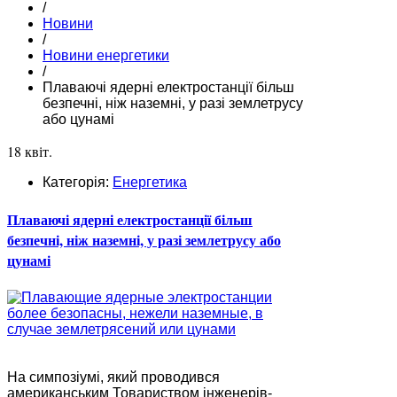
/
Новини
/
Новини енергетики
/
Плаваючі ядерні електростанції більш
безпечні, ніж наземні, у разі землетрусу
або цунамі
18 квіт.
Категорія:
Енергетика
Плаваючі ядерні електростанції більш
безпечні, ніж наземні, у разі землетрусу або
цунамі
На симпозіумі, який проводився
американським Товариством інженерів-