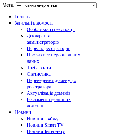
Menu
Головна
Загальні відомості
Особливості реєстрації
Декларація
адміністраторів
Перелік реєстраторів
Про захист персональних
даних
Треба знати
Статистика
Переведення домену до
реєстратора
Актуалізація доменів
Регламент публічних
доменів
Новини
Новини звя'зку
Новини Smart TV
Новини Інтернету