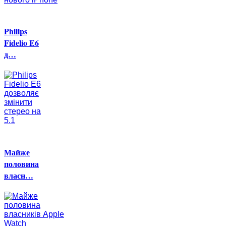
Philips
Fidelio E6
д…
Майже
половина
власн…