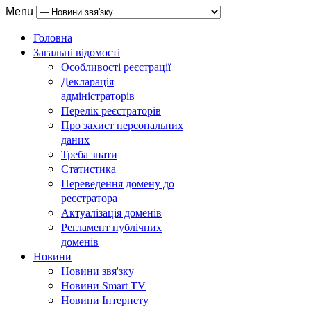
Menu
Головна
Загальні відомості
Особливості реєстрації
Декларація
адміністраторів
Перелік реєстраторів
Про захист персональних
даних
Треба знати
Статистика
Переведення домену до
реєстратора
Актуалізація доменів
Регламент публічних
доменів
Новини
Новини звя'зку
Новини Smart TV
Новини Інтернету