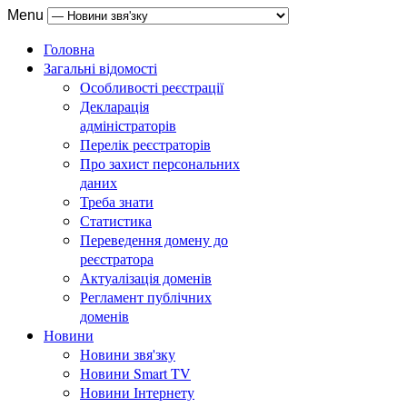
Menu
Головна
Загальні відомості
Особливості реєстрації
Декларація
адміністраторів
Перелік реєстраторів
Про захист персональних
даних
Треба знати
Статистика
Переведення домену до
реєстратора
Актуалізація доменів
Регламент публічних
доменів
Новини
Новини звя'зку
Новини Smart TV
Новини Інтернету