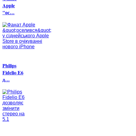
Apple
"ос…
Philips
Fidelio E6
д…