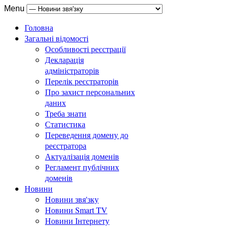
Menu
Головна
Загальні відомості
Особливості реєстрації
Декларація
адміністраторів
Перелік реєстраторів
Про захист персональних
даних
Треба знати
Статистика
Переведення домену до
реєстратора
Актуалізація доменів
Регламент публічних
доменів
Новини
Новини звя'зку
Новини Smart TV
Новини Інтернету