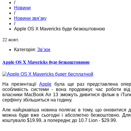
/
Новини
/
Новини звя'зку
/
Apple OS X Mavericks буде безкоштовною
22 жовт.
Категорія:
Зв'зок
Apple OS X Mavericks буде безкоштовною
На презентації
Apple
була ще раз представлена опер
особливість системи - вона продовжує час роботи від 
власники MacBook Air 13 зможуть дивитися фільм в iTun
серфінгу збільшиться на годину.
Але найцікавіша новина полягає в тому, що оновитися д
можна буде вже сьогодні і абсолютно безкоштовно. Для
коштувало $19.99, а попереднє до 10.7 Lion - $29.99.