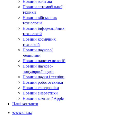
Новини зони .ua
Новини автомобільної
техінки
Новини військових
технологій
Новини інформаційних
технологій
Новини космічних
технлогій
Новини наукової
медицини
Новини нанотехнологій
Новини науково-
популярної науки
Новини науки і техніки
Новини робототехніки
Новини електроніки
Новини енергетики
Новини компанії Apple
Наші контакти
www.cn.ua