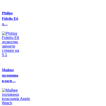
Philips
Fidelio E6
д…
Майже
половина
власн…