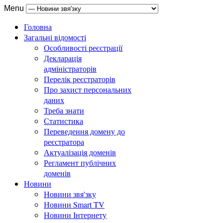
Menu
Головна
Загальні відомості
Особливості реєстрації
Декларація
адміністраторів
Перелік реєстраторів
Про захист персональних
даних
Треба знати
Статистика
Переведення домену до
реєстратора
Актуалізація доменів
Регламент публічних
доменів
Новини
Новини звя'зку
Новини Smart TV
Новини Інтернету