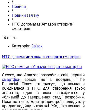
/
Новини
/
Новини звя'зку
/
HTC допомагає Amazon створити
смартфон
16 жовт.
Категорія:
Зв'зок
HTC допомагає Amazon створити смартфон
Схоже, що Amazon розробляє свій перший
смартфон
зовсім не в поодинці. The
Financial Times стверджує, що компанія
об'єдналася з HTC для створення трьох
апаратів, один з яких знаходиться у
«близькій до завершення стадії розробки».
Поки не ясно, коли ці пристрої надійдуть у
продаж надійдуть взагалі. Жодна з компаній