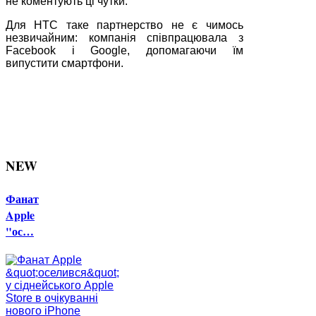
не коментують ці чутки.
Для HTC таке партнерство не є чимось
незвичайним: компанія співпрацювала з
Facebook і Google, допомагаючи їм
випустити смартфони.
NEW
Фанат
Apple
"ос…