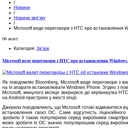
/
Новини
/
Новини звя'зку
/
Microsoft веде переговори з HTC про встановлення 
06 жовт.
Категорія:
Зв'зок
Microsoft веде переговори з HTC про встановлення Windows
Як повідомляє Bloomberg, Microsoft веде переговори з 
на їх апарати встановлювати Windows Phone. Згідно з пов
Microsoft, минулого місяця звернувся до керівництва H
на Android-пристроях у якості опції.
Джерела повідомляють, що Microsoft готові відмовитися ві
встановлення своєї ОС. Саме відсутність ліцензійног
зробило її такою популярною серед виробників смартфоні
може зробити їх ОС значно популярнішим серед виробник
ринку недорогих пристроїв.