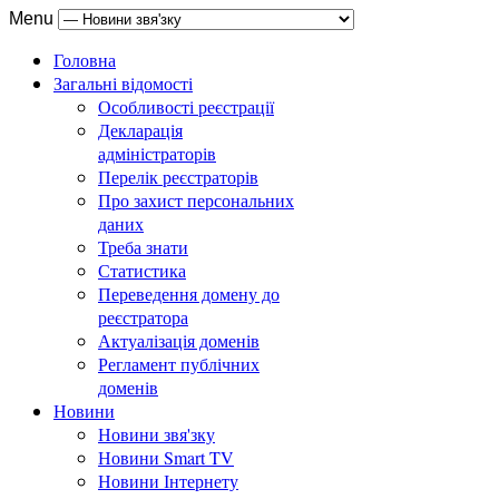
Menu
Головна
Загальні відомості
Особливості реєстрації
Декларація
адміністраторів
Перелік реєстраторів
Про захист персональних
даних
Треба знати
Статистика
Переведення домену до
реєстратора
Актуалізація доменів
Регламент публічних
доменів
Новини
Новини звя'зку
Новини Smart TV
Новини Інтернету