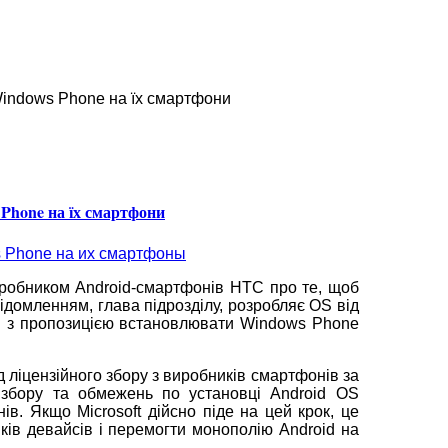
Windows Phone на їх смартфони
 Phone на їх смартфони
виробником Android-смартфонів HTC про те, щоб
ідомленням, глава підрозділу, розробляє OS від
TC з пропозицією встановлювати Windows Phone
д ліцензійного збору з виробників смартфонів за
о збору та обмежень по установці Android OS
в. Якщо Microsoft дійсно піде на цей крок, це
ів девайсів і перемогти монополію Android на