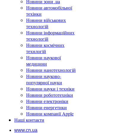
Новини зони .ua
Новини автомобільної
техінки
Новини військових
технологій
Новини інформаційних
технологій
Новини космічних
технлогій
Новини наукової
медицини
Новини нанотехнологій
Новини науково-
популярної науки
Новини науки і техніки
Новини робототехніки
Новини електроніки
Новини енергетики
Новини компанії Apple
Наші контакти
www.cn.ua