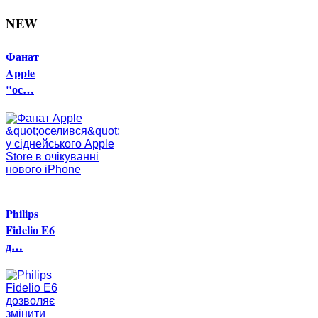
NEW
Фанат
Apple
"ос…
Philips
Fidelio E6
д…