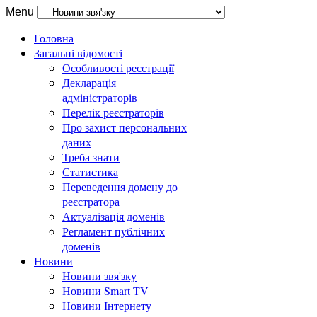
Menu
Головна
Загальні відомості
Особливості реєстрації
Декларація
адміністраторів
Перелік реєстраторів
Про захист персональних
даних
Треба знати
Статистика
Переведення домену до
реєстратора
Актуалізація доменів
Регламент публічних
доменів
Новини
Новини звя'зку
Новини Smart TV
Новини Інтернету