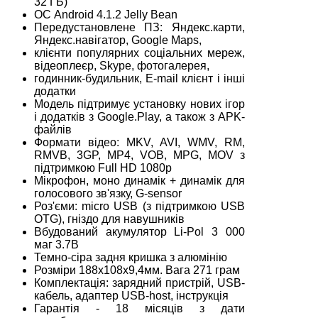
32 ГБ)
ОС Android 4.1.2 Jelly Bean
Передустановлене ПЗ: Яндекс.карти,
Яндекс.навігатор, Google Maps,
клієнти популярних соціальних мереж,
відеоплеєр, Skype, фотогалерея,
годинник-будильник, E-mail клієнт і інші
додатки
Модель підтримує установку нових ігор
і додатків з Google.Play, а також з APK-
файлів
Формати відео: MKV, AVI, WMV, RM,
RMVB, 3GP, MP4, VOB, MPG, MOV з
підтримкою Full HD 1080p
Мікрофон, моно динамік + динамік для
голосового зв'язку, G-sensor
Роз'єми: micro USB (з підтримкою USB
OTG), гніздо для навушників
Вбудований акумулятор Li-Pol 3 000
маг 3.7В
Темно-сіра задня кришка з алюмінію
Розміри 188х108х9,4мм. Вага 271 грам
Комплектація: зарядний пристрій, USB-
кабель, адаптер USB-host, інструкція
Гарантія - 18 місяців з дати