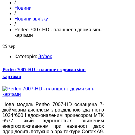
/
Новини
/
Новини звя'зку
/
Perfeo 7007-HD - планшет з двома sim-
картами
25 вер.
Категорія:
Зв'зок
Perfeo 7007-HD - планшет з двома sim-
картами
Нова модель Perfeo 7007-HD оснащена 7-
дюймовим дисплеєм з роздільною здатністю
1024*600 і вдосконаленим процесором MTK
6577, який відрізняється зниженим
енергоспоживанням при наявності двох
ядер досить потужною архітектури Cortex A9.