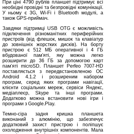
При ціні 4790 рублів планшет підтримує всі
необхідні провідні та безпровідні комунікації.
У ньому є 3G, Wi-Fi і Bluetooth модулі, а
також GPS-приймач.
Завдяки підтримці USB OTG є можливість
підключення різноманітних периферійних
пристроїв (від флешок, мишок та клавіатур
до зовнішніх жорстких дисків). На борту
пристрою є 512 МБ оперативної і 4 ГБ
вбудованої пам'яті, яку можна легко
розширити до 36 ГБ за допомогою карт
пам'яті microSD. Планшет Perfeo 7007-HD
поставляється з передвстановленою ОС
Android 4.1.2 і розширеним набором
програм, серед яких програми навігації,
клієнти соціальних мереж, сервіси Яндекс,
медіаплеєр, Skype та інші програми.
Додатково можна встановити нові ігри і
програми з Google.Play.
Темно-сіра задня кришка планшета
виконаний з алюмінію, що забезпечує
додатковий захист пристрою і поліпшує
охолодження внутрішніх компонентів. Мала