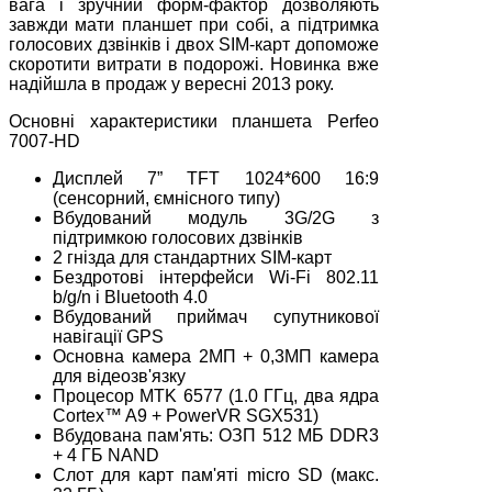
вага і зручний форм-фактор дозволяють
завжди мати планшет при собі, а підтримка
голосових дзвінків і двох SIM-карт допоможе
скоротити витрати в подорожі. Новинка вже
надійшла в продаж у вересні 2013 року.
Основні характеристики планшета Perfeo
7007-HD
Дисплей 7” TFT 1024*600 16:9
(сенсорний, ємнісного типу)
Вбудований модуль 3G/2G з
підтримкою голосових дзвінків
2 гнізда для стандартних SIM-карт
Бездротові інтерфейси Wi-Fi 802.11
b/g/n і Bluetooth 4.0
Вбудований приймач супутникової
навігації GPS
Основна камера 2МП + 0,3МП камера
для відеозв'язку
Процесор MTK 6577 (1.0 ГГц, два ядра
Cortex™ A9 + PowerVR SGX531)
Вбудована пам'ять: ОЗП 512 МБ DDR3
+ 4 ГБ NAND
Слот для карт пам'яті micro SD (макс.