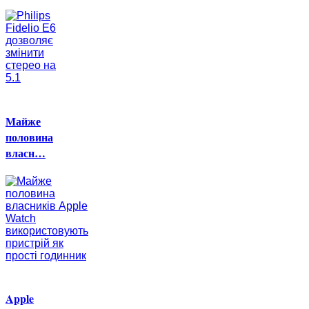
Майже
половина
власн…
Apple