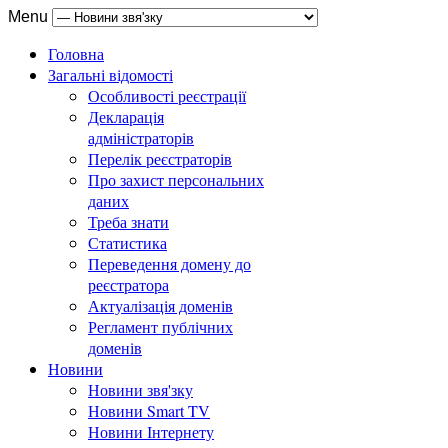
Menu
Головна
Загальні відомості
Особливості реєстрації
Декларація
адміністраторів
Перелік реєстраторів
Про захист персональних
даних
Треба знати
Статистика
Переведення домену до
реєстратора
Актуалізація доменів
Регламент публічних
доменів
Новини
Новини звя'зку
Новини Smart TV
Новини Інтернету