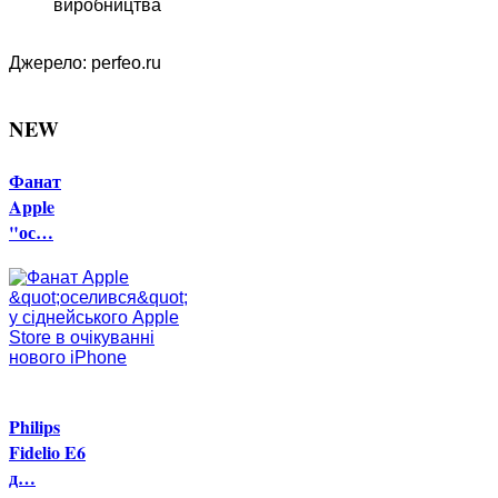
виробництва
Джерело: perfeo.ru
NEW
Фанат
Apple
"ос…
Philips
Fidelio E6
д…