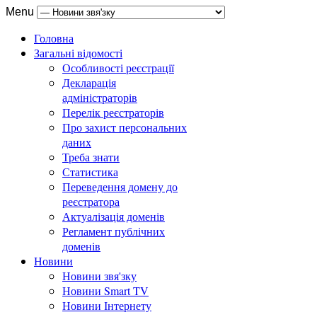
Menu
Головна
Загальні відомості
Особливості реєстрації
Декларація
адміністраторів
Перелік реєстраторів
Про захист персональних
даних
Треба знати
Статистика
Переведення домену до
реєстратора
Актуалізація доменів
Регламент публічних
доменів
Новини
Новини звя'зку
Новини Smart TV
Новини Інтернету