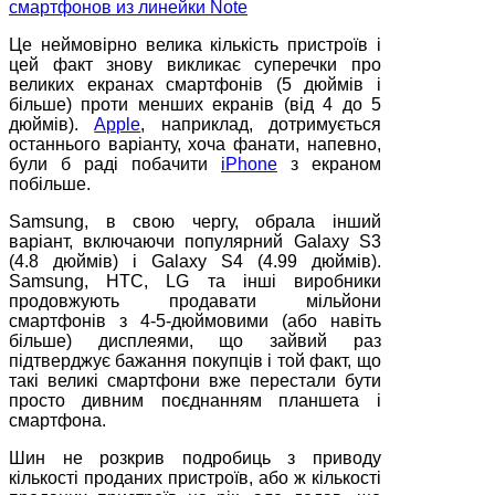
Це неймовірно велика кількість пристроїв і
цей факт знову викликає суперечки про
великих екранах смартфонів (5 дюймів і
більше) проти менших екранів (від 4 до 5
дюймів).
Apple
, наприклад, дотримується
останнього варіанту, хоча фанати, напевно,
були б раді побачити
iPhone
з екраном
побільше.
Samsung, в свою чергу, обрала інший
варіант, включаючи популярний Galaxy S3
(4.8 дюймів) і Galaxy S4 (4.99 дюймів).
Samsung, HTC, LG та інші виробники
продовжують продавати мільйони
смартфонів з 4-5-дюймовими (або навіть
більше) дисплеями, що зайвий раз
підтверджує бажання покупців і той факт, що
такі великі смартфони вже перестали бути
просто дивним поєднанням планшета і
смартфона.
Шин не розкрив подробиць з приводу
кількості проданих пристроїв, або ж кількості