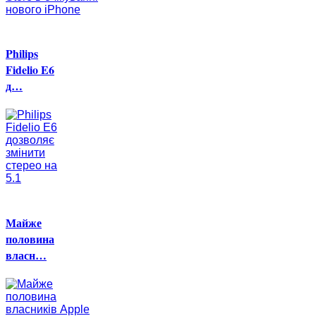
Philips
Fidelio E6
д…
Майже
половина
власн…