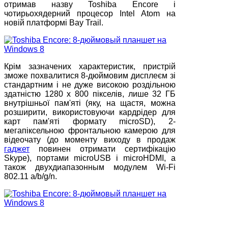
отримав назву Toshiba Encore і
чотирьохядерний процесор Intel Atom на
новій платформі Bay Trail.
Крім зазначених характеристик, пристрій
зможе похвалитися 8-дюймовим дисплеєм зі
стандартним і не дуже високою роздільною
здатністю 1280 x 800 пікселів, лише 32 ГБ
внутрішньої пам'яті (яку, на щастя, можна
розширити, використовуючи кардрідер для
карт пам'яті формату microSD), 2-
мегапіксельною фронтальною камерою для
відеочату (до моменту виходу в продаж
гаджет
повинен отримати сертифікацію
Skype), портами microUSB і microHDMI, а
також двухдиапазонным модулем Wi-Fi
802.11 a/b/g/n.