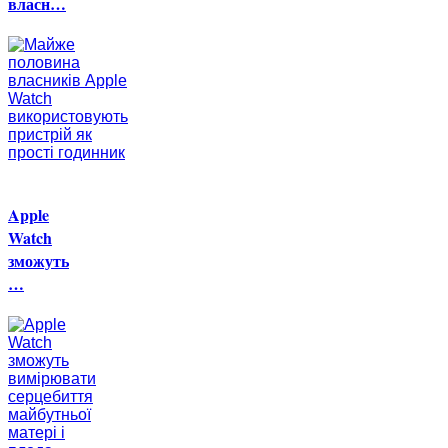
власн…
Apple
Watch
зможуть
…