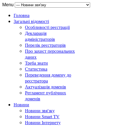
Menu
Головна
Загальні відомості
Особливості реєстрації
Декларація
адміністраторів
Перелік реєстраторів
Про захист персональних
даних
Треба знати
Статистика
Переведення домену до
реєстратора
Актуалізація доменів
Регламент публічних
доменів
Новини
Новини звя'зку
Новини Smart TV
Новини Інтернету