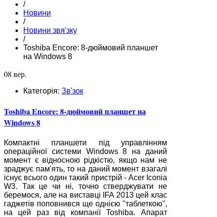
/
Новини
/
Новини звя'зку
/
Toshiba Encore: 8-дюймовий планшет
на Windows 8
08 вер.
Категорія:
Зв'зок
Toshiba Encore: 8-дюймовий планшет на
Windows 8
Компактні планшети під управлінням
операційної системи Windows 8 на даний
момент є відносною рідкістю, якщо нам не
зраджує пам'ять, то на даний момент взагалі
існує всього один такий пристрій - Acer Iconia
W3. Так це чи ні, точно стверджувати не
беремося, але на виставці IFA 2013 цей клас
гаджетів поповнився ще однією "таблеткою",
на цей раз від компанії Toshiba. Апарат