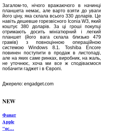
Загалом-то, нічого вражаючого в начинці
планшета немає, але варто взяти до уваги
його ціну, яка склала всього 330 доларів. Це
навіть дешевше горезвісного Iconia W3, який
коштує 380 доларів. За ці гроші покупці
отримають досить мініатюрний і легкий
планшет (його вага склала близько 479
грамів) з повноцінною операційною
системою Windows 8.1. Toshiba Encore
повинен поступити в продаж в листопаді,
але на яких саме ринках, виробник, на жаль,
не уточнює, хоча ми все ж сподіваємося
побачити гаджет і в Європі.
Джерело: engadget.com
NEW
Фанат
Apple
"ос…