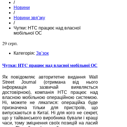
/
Новини
/
Новини звя'зку
/
Чутки: HTC працює над власної
мобільної ОС
29 серп.
Категорія:
Зв'зок
Чутки: HTC працює над власної мобільної ОС
Як повідомляє авторитетне видання Wall
Street Journal (отримана від нього
інформація зазвичай виявляється
достовірною), компанія HTC працює над
власною мобільною операційною системою.
Ні, можете не лякатися: операційка буде
призначена тільки для пристроїв, що
випускаються в Китаї. Ні для кого не секрет,
що у тайванського виробника бували і кращі
часи, тому зміцнення своїх позицій на ласий