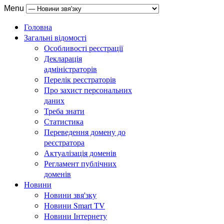
Menu
Головна
Загальні відомості
Особливості реєстрації
Декларація
адміністраторів
Перелік реєстраторів
Про захист персональних
даних
Треба знати
Статистика
Переведення домену до
реєстратора
Актуалізація доменів
Регламент публічних
доменів
Новини
Новини звя'зку
Новини Smart TV
Новини Інтернету