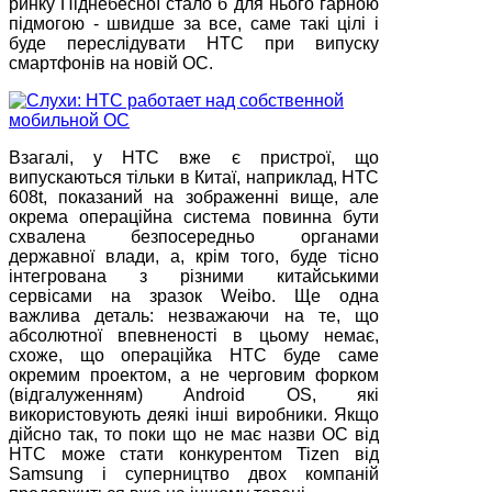
ринку Піднебесної стало б для нього гарною
підмогою - швидше за все, саме такі цілі і
буде переслідувати HTC при випуску
смартфонів на новій ОС.
Взагалі, у HTC вже є пристрої, що
випускаються тільки в Китаї, наприклад, HTC
608t, показаний на зображенні вище, але
окрема операційна система повинна бути
схвалена безпосередньо органами
державної влади, а, крім того, буде тісно
інтегрована з різними китайськими
сервісами на зразок Weibo. Ще одна
важлива деталь: незважаючи на те, що
абсолютної впевненості в цьому немає,
схоже, що операційка HTC буде саме
окремим проектом, а не черговим форком
(відгалуженням) Android OS, які
використовують деякі інші виробники. Якщо
дійсно так, то поки що не має назви ОС від
HTC може стати конкурентом Tizen від
Samsung і суперництво двох компаній