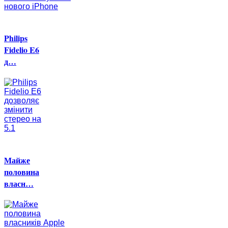
Philips
Fidelio E6
д…
Майже
половина
власн…