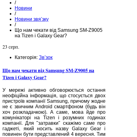
/
Новини
/
Новини звя'зку
/
Що нам чекати від Samsung SM-Z9005
на Tizen і Galaxy Gear?
23 серп.
Категорія:
Зв'зок
Що нам чекати від Samsung SM-Z9005 на
Tizen і Galaxy Gear?
У мережі активно обговорюється остання
неофіційна інформація, що стосується двох
пристроїв компанії Samsung, причому жодне
не є звичним Android смартфоном (будь він
хоч розкладачкою). А саме, мова йде про
комунікаторі на Tizen і розумних годинах
компанії. Для "затравки" скажімо саме про
гаджеті, який носить назву Galaxy Gear і
повинен бути представлений 4 вересня. Тим