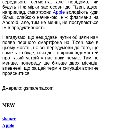
середнього сегмента, але невідомо, чи
будуть ті ж мірки застосовні до Tizen, адже,
наприклад, смартфони
Apple
володіють куди
більш слабкою начинкою, ніж флагмани на
Android, але, тим не менш, не поступаються
їм в продуктивності.
Нагадуємо, що нещодавні чутки обіцяли нам
поява першого смартфона на Tizen вже в
цьому жовтні, і є всі передумови до того, що
саме так і буде, хоча достовірних відомостей
про такий устрій у нас поки немає. Тим не
менше, попереду ще більше двох місяців,
впевнені, що за цей термін ситуація встигне
прояснитися.
Джерело: gsmarena.com
NEW
Фанат
Apple