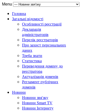
Menu
Головна
Загальні відомості
Особливості реєстрації
Декларація
адміністраторів
Перелік реєстраторів
Про захист персональних
даних
Треба знати
Статистика
Переведення домену до
реєстратора
Актуалізація доменів
Регламент публічних
доменів
Новини
Новини звя'зку
Новини Smart TV
Новини Інтернету