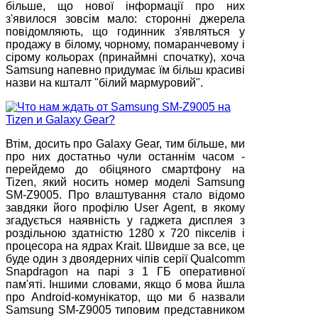
більше, що нової інформації про них
з'явилося зовсім мало: сторонні джерела
повідомляють, що годинник з'являться у
продажу в білому, чорному, помаранчевому і
сірому кольорах (принаймні спочатку), хоча
Samsung напевно придумає їм більш красиві
назви на кшталт "білий мармуровий".
Втім, досить про Galaxy Gear, тим більше, ми
про них достатньо чули останнім часом -
перейдемо до обіцяного смартфону на
Tizen, який носить номер моделі Samsung
SM-Z9005. Про влаштування стало відомо
завдяки його профілю User Agent, в якому
згадується наявність у гаджета дисплея з
роздільною здатністю 1280 х 720 пікселів і
процесора на ядрах Krait. Швидше за все, це
буде один з двоядерних чіпів серії Qualcomm
Snapdragon на парі з 1 ГБ оперативної
пам'яті. Іншими словами, якщо б мова йшла
про Android-комунікатор, що ми б назвали
Samsung SM-Z9005 типовим представником