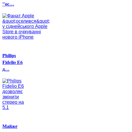
"ос…
Philips
Fidelio E6
д…
Майже