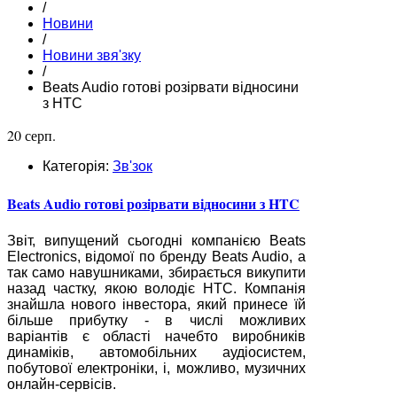
/
Новини
/
Новини звя'зку
/
Beats Audio готові розірвати відносини
з HTC
20 серп.
Категорія:
Зв'зок
Beats Audio готові розірвати відносини з HTC
Звіт, випущений сьогодні компанією Beats
Electronics, відомої по бренду Beats Audio, а
так само навушниками, збирається викупити
назад частку, якою володіє HTC. Компанія
знайшла нового інвестора, який принесе їй
більше прибутку - в числі можливих
варіантів є області начебто виробників
динаміків, автомобільних аудіосистем,
побутової електроніки, і, можливо, музичних
онлайн-сервісів.