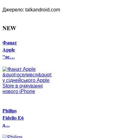
Джерело: talkandroid.com
NEW
Фанат
Apple
"ос…
Philips
Fidelio E6
д…