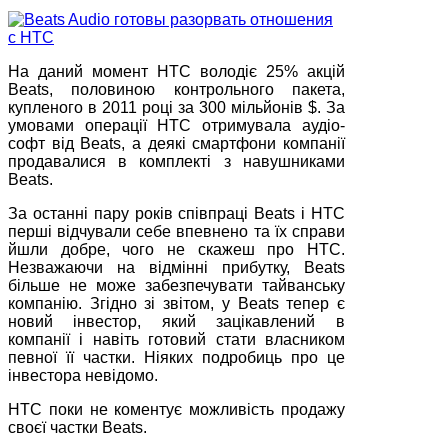
На даний момент HTC володіє 25% акцій
Beats, половиною контрольного пакета,
купленого в 2011 році за 300 мільйонів $. За
умовами операції HTC отримувала аудіо-
софт від Beats, а деякі смартфони компанії
продавалися в комплекті з навушниками
Beats.
За останні пару років співпраці Beats і HTC
перші відчували себе впевнено та їх справи
йшли добре, чого не скажеш про HTC.
Незважаючи на відмінні прибутку, Beats
більше не може забезпечувати тайванську
компанію. Згідно зі звітом, у Beats тепер є
новий інвестор, який зацікавлений в
компанії і навіть готовий стати власником
певної її частки. Ніяких подробиць про це
інвестора невідомо.
HTC поки не коментує можливість продажу
своєї частки Beats.