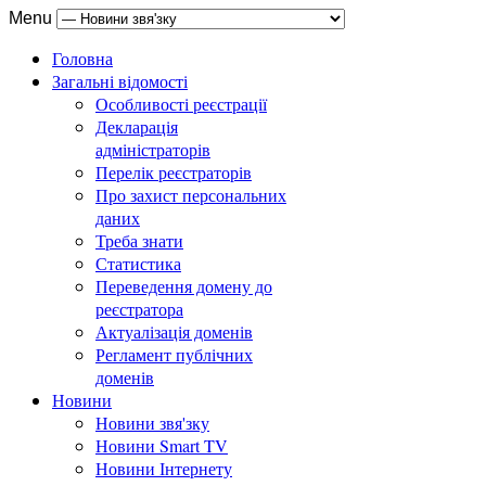
Menu
Головна
Загальні відомості
Особливості реєстрації
Декларація
адміністраторів
Перелік реєстраторів
Про захист персональних
даних
Треба знати
Статистика
Переведення домену до
реєстратора
Актуалізація доменів
Регламент публічних
доменів
Новини
Новини звя'зку
Новини Smart TV
Новини Інтернету