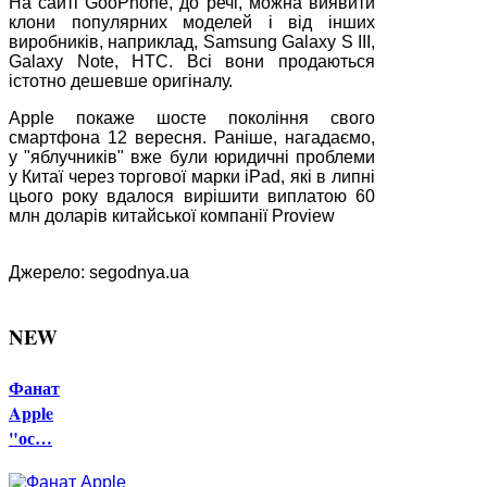
На сайті GooPhone, до речі, можна виявити
клони популярних моделей і від інших
виробників, наприклад, Samsung Galaxy S III,
Galaxy Note, HTC. Всі вони продаються
істотно дешевше оригіналу.
Apple покаже шосте покоління свого
смартфона 12 вересня. Раніше, нагадаємо,
у "яблучників" вже були юридичні проблеми
у Китаї через торгової марки iPad, які в липні
цього року вдалося вирішити виплатою 60
млн доларів китайської компанії Proview
Джерело: segodnya.ua
NEW
Фанат
Apple
"ос…