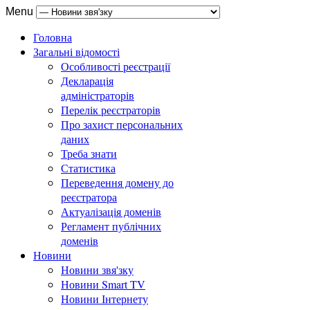
Menu
Головна
Загальні відомості
Особливості реєстрації
Декларація
адміністраторів
Перелік реєстраторів
Про захист персональних
даних
Треба знати
Статистика
Переведення домену до
реєстратора
Актуалізація доменів
Регламент публічних
доменів
Новини
Новини звя'зку
Новини Smart TV
Новини Інтернету