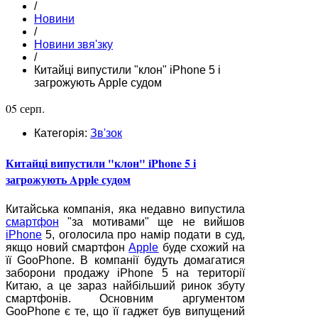
/
Новини
/
Новини звя'зку
/
Китайці випустили "клон" iPhone 5 і
загрожують Apple судом
05 серп.
Категорія:
Зв'зок
Китайці випустили "клон" iPhone 5 і
загрожують Apple судом
Китайська компанія, яка недавно випустила
смартфон
"за мотивами" ще не вийшов
iPhone
5, оголосила про намір подати в суд,
якщо новий смартфон
Apple
буде схожий на
її GooPhone. В компанії будуть домагатися
заборони продажу iPhone 5 на території
Китаю, а це зараз найбільший ринок збуту
смартфонів. Основним аргументом
GooPhone є те, що її гаджет був випущений