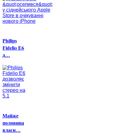
Philips
Fidelio E6
д…
Майже
половина
власн…