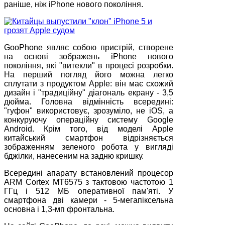
раніше, ніж iPhone нового покоління.
GooPhone являє собою пристрій, створене
на основі зображень iPhone нового
покоління, які "витекли" в процесі розробки.
На перший погляд його можна легко
сплутати з продуктом Apple: він має схожий
дизайн і "традиційну" діагональ екрану - 3,5
дюйма. Головна відмінність всередині:
"гуфон" використовує, зрозуміло, не iOS, а
конкуруючу операційну систему Google
Android. Крім того, від моделі Apple
китайський смартфон відрізняється
зображенням зеленого робота у вигляді
бджілки, нанесеним на задню кришку.
Всередині апарату встановлений процесор
ARM Cortex MT6575 з тактовою частотою 1
ГГц і 512 МБ оперативної пам'яті. У
смартфона дві камери - 5-мегапіксельна
основна і 1,3-мп фронтальна.