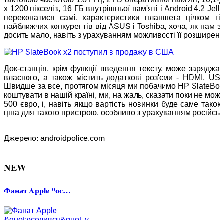
х 1200 пікселів, 16 ГБ внутрішньої пам'яті і Android 4.2 J
переконатися самі, характеристики планшета цілком г
найближчих конкурентів від ASUS і Toshiba, хоча, як нам 
досить мало, навіть з урахуванням можливості її розширен
Док-станція, крім функції введення тексту, може заряд
власного, а також містить додаткові роз'єми - HDMI, U
Швидше за все, протягом місяця ми побачимо HP SlateBook x
коштувати в нашій країні, ми, на жаль, сказати поки не м
500 євро, і, навіть якщо вартість новинки буде саме тако
ціна для такого пристрою, особливо з урахуванням російсь
Джерело: androidpolice.com
NEW
Фанат Apple "ос…