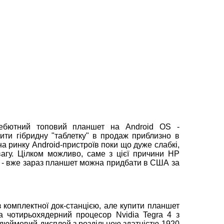
дебютний топовий планшет на Android OS -
ити гібридну "таблетку" в продаж приблизно в
на ринку Android-пристроїв поки що дуже слабкі,
евагу. Цілком можливо, саме з цієї причини HP
о - вже зараз планшет можна придбати в США за
 комплектної док-станцією, але купити планшет
а чотирьохядерний процесор Nvidia Tegra 4 з
1-дюймовий дисплей з роздільною здатністю 1920