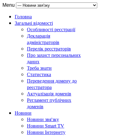
Menu
Головна
Загальні відомості
Особливості реєстрації
Декларація
адміністраторів
Перелік реєстраторів
Про захист персональних
даних
Треба знати
Статистика
Переведення домену до
реєстратора
Актуалізація доменів
Регламент публічних
доменів
Новини
Новини звя'зку
Новини Smart TV
Новини Інтернету