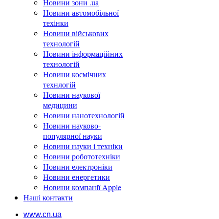
Новини зони .ua
Новини автомобільної
техінки
Новини військових
технологій
Новини інформаційних
технологій
Новини космічних
технлогій
Новини наукової
медицини
Новини нанотехнологій
Новини науково-
популярної науки
Новини науки і техніки
Новини робототехніки
Новини електроніки
Новини енергетики
Новини компанії Apple
Наші контакти
www.cn.ua