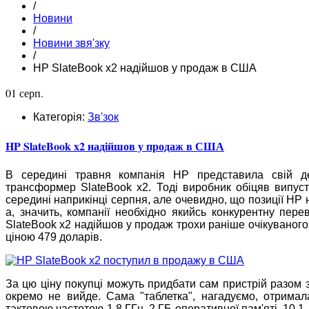
/
Новини
/
Новини звя'зку
/
HP SlateBook x2 надійшов у продаж в США
01 серп.
Категорія:
Зв'зок
HP SlateBook x2 надійшов у продаж в США
В середині травня компанія HP представила свій 
трансформер SlateBook x2. Тоді виробник обіцяв випуст
середині наприкінці серпня, але очевидно, що позиції HP 
а, значить, компанії необхідно якийсь конкурентну пер
SlateBook x2 надійшов у продаж трохи раніше очікуваног
ціною 479 доларів.
За цю ціну покупці можуть придбати сам пристрій разом з
окремо не вийде. Сама "таблетка", нагадуємо, отримал
тактовою частотою 1,8 ГГц, 2 ГБ оперативної пам'яті, 10,