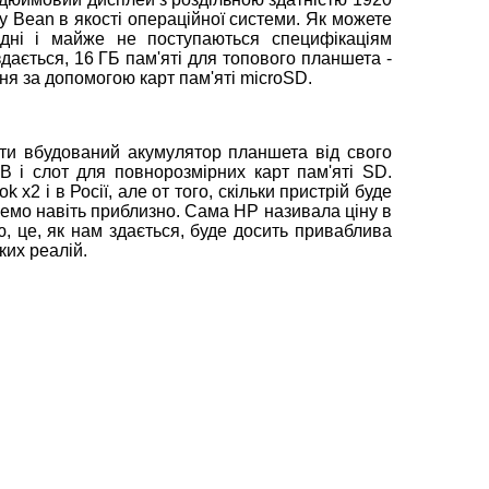
elly Bean в якості операційної системи. Як можете
ідні і майже не поступаються специфікаціям
здається, 16 ГБ пам'яті для топового планшета -
ня за допомогою карт пам'яті microSD.
жати вбудований акумулятор планшета від свого
SB і слот для повнорозмірних карт пам'яті SD.
2 і в Росії, але от того, скільки пристрій буде
ожемо навіть приблизно. Сама HP називала ціну в
ю, це, як нам здається, буде досить приваблива
ких реалій.