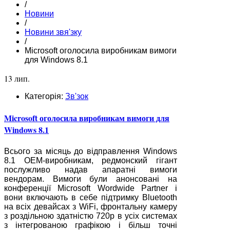
/
Новини
/
Новини звя'зку
/
Microsoft оголосила виробникам вимоги
для Windows 8.1
13 лип.
Категорія:
Зв'зок
Microsoft оголосила виробникам вимоги для
Windows 8.1
Всього за місяць до відправлення Windows
8.1 OEM-виробникам, редмонский гігант
послужливо надав апаратні вимоги
вендорам. Вимоги були анонсовані на
конференції Microsoft Wordwide Partner і
вони включають в себе підтримку Bluetooth
на всіх девайсах з WiFi, фронтальну камеру
з роздільною здатністю 720р в усіх системах
з інтегрованою графікою і більш точні