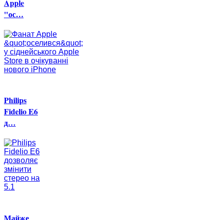
Apple
"ос…
Philips
Fidelio E6
д…
Майже