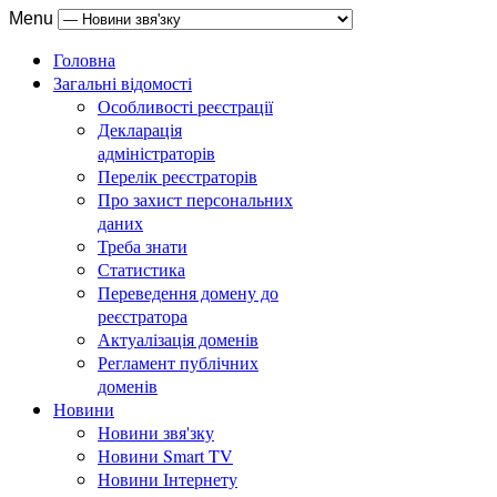
Menu
Головна
Загальні відомості
Особливості реєстрації
Декларація
адміністраторів
Перелік реєстраторів
Про захист персональних
даних
Треба знати
Статистика
Переведення домену до
реєстратора
Актуалізація доменів
Регламент публічних
доменів
Новини
Новини звя'зку
Новини Smart TV
Новини Інтернету