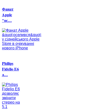
Фанат
Apple
"ос…
Philips
Fidelio E6
д…