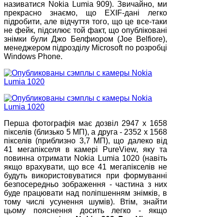
називатися Nokia Lumia 909). Звичайно, ми
прекрасно знаємо, що EXIF-дані легко
підробити, але відчуття того, що це все-таки
не фейк, підсилює той факт, що опубліковані
знімки були Джо Белфиором (Joe Belfiore),
менеджером підрозділу Microsoft по розробці
Windows Phone.
Перша фотографія має дозвіл 2947 x 1658
пікселів (близько 5 МП), а друга - 2352 x 1568
пікселів (приблизно 3,7 МП), що далеко від
41 мегапікселя в камері PureView, яку та
повинна отримати Nokia Lumia 1020 (навіть
якщо врахувати, що все 41 мегапікселів не
будуть використовуватися при формуванні
безпосередньо зображення - частина з них
буде працювати над поліпшенням знімків, в
тому числі усунення шумів). Втім, знайти
цьому пояснення досить легко - якщо