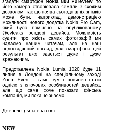
згадати смартфон
Nokia 808 PureView
, то
його камера створювала семпли з схожим
дозволом, так що поява сьогоднішніх знімків
може бути, наприклад, демонстрацією
можливості нового додатка Nokia Pro Cam,
який було помічено на опублікованому
@evleaks рендері девайса. Можливість
судити про якість самих фотографій ми
надаємо нашим читачам, але на наш
недосвідчений погляд, для смартфона цей
результат вже здається дуже і дуже
вражаючим.
Представлена Nokia Lumia 1020 буде 11
липня в Лондоні на спеціальному заході
Zoom Event - саме зум і повинен стати
однією з ключових особливостей девайса,
але що саме хоче показати фінська
компанія, ми поки не знаємо.
Джерело: gsmarena.com
NEW