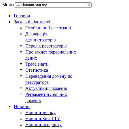
Menu
Головна
Загальні відомості
Особливості реєстрації
Декларація
адміністраторів
Перелік реєстраторів
Про захист персональних
даних
Треба знати
Статистика
Переведення домену до
реєстратора
Актуалізація доменів
Регламент публічних
доменів
Новини
Новини звя'зку
Новини Smart TV
Новини Інтернету