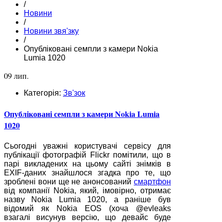
/
Новини
/
Новини звя'зку
/
Опубліковані семпли з камери Nokia
Lumia 1020
09 лип.
Категорія:
Зв'зок
Опубліковані семпли з камери Nokia Lumia
1020
Сьогодні уважні користувачі сервісу для
публікації фотографій Flickr помітили, що в
парі викладених на цьому сайті знімків в
EXIF-даних знайшлося згадка про те, що
зроблені вони ще не анонсований
смартфон
від компанії Nokia, який, імовірно, отримає
назву Nokia Lumia 1020, а раніше був
відомий як Nokia EOS (хоча @evleaks
взагалі висунув версію, що девайс буде