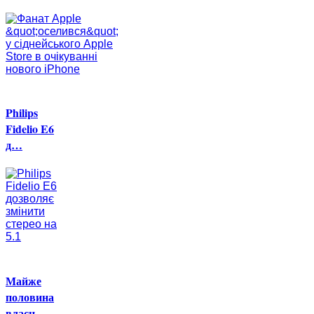
Philips
Fidelio E6
д…
Майже
половина
власн…