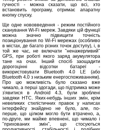
гучності - можна сказати, що всі, хто
встановить програму, отримає апаратну
кнопку спуску.
Ще одне нововведення - режим постійного
сканування Wi-Fi мереж. Завдяки цій функції
можна значно підвищити точність
позиціонування по Wi-Fi мережах (особливо
в містах, де багато різних точок доступу), і, в
той же час, не включати "ненажерливий"
GPS, при роботі якого заряд акумулятора
тане на очах. Інший спосіб заощадити
дорогоцінні відсотки батареї -
використовувати Bluetooth 4.0 LE (або
Bluetooth 4.0 з низьким енергоспоживанням).
Про цю можливість було сказано вже
чимало, а перші здогади, що підтримка може
з'явитися в Android 4.3, були зроблені
завдяки HTC. Яких-небудь інших змін, крім
невеликих стилістичних правок у написах
інтерфейсу знайдено не було, але, по-
перше, що цілком могло бути втрачено, а,
по-друге, ми майже впевнені, що чимало і
"прихованих змін", що стосуються
продуктивності, стабільності і подібних