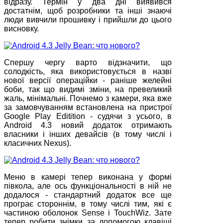
відразу. Термін у два дні виявився
достатнім, щоб розробники та інші знаючі
люди вивчили прошивку і прийшли до цього
висновку.
Спершу чергу варто відзначити, що
солодкість, яка використовується в назві
нової версії операційки - раніше желейні
боби, так що видимі зміни, на превеликий
жаль, мінімальні. Почнемо з камери, яка вже
за замовчуванням встановлена на пристрої
Google Play Editition - судячи з усього, в
Android 4.3 новий додаток отримають
власники і інших девайсів (в тому числі і
класичних Nexus).
Меню в камері тепер виконана у формі
півкола, але ось функціональності в ній не
додалося - стандартний додаток все ще
програє стороннім, в тому числі тим, які є
частиною оболонок Sense і TouchWiz. Зате
тепер робити знімки за допомогою клавіші