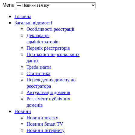
Menu
Головна
Загальні відомості
Особливості реєстрації
Декларація
адміністраторів
Перелік реєстраторів
Про захист персональних
даних
Треба знати
Статистика
Переведення домену до
реєстратора
Актуалізація доменів
Регламент публічних
доменів
Новини
Новини звя'зку
Новини Smart TV
Новини Інтернету