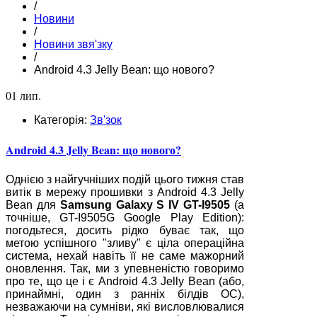
/
Новини
/
Новини звя'зку
/
Android 4.3 Jelly Bean: що нового?
01 лип.
Категорія:
Зв'зок
Android 4.3 Jelly Bean: що нового?
Однією з найгучніших подій цього тижня став
витік в мережу прошивки з Android 4.3 Jelly
Bean для
Samsung Galaxy S IV GT-I9505
(а
точніше, GT-I9505G Google Play Edition):
погодьтеся, досить рідко буває так, що
метою успішного "зливу" є ціла операційна
система, нехай навіть її не саме мажорний
оновлення. Так, ми з упевненістю говоримо
про те, що це і є Android 4.3 Jelly Bean (або,
принаймні, один з ранніх білдів ОС),
незважаючи на сумніви, які висловлювалися