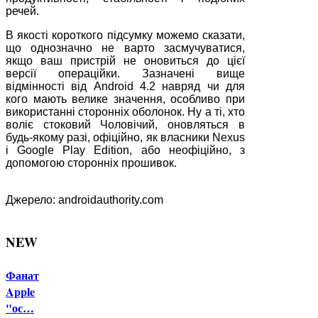
речей.
В якості короткого підсумку можемо сказати,
що однозначно не варто засмучуватися,
якщо ваш пристрій не оновиться до цієї
версії операційки. Зазначені вище
відмінності від Android 4.2 навряд чи для
кого мають велике значення, особливо при
використанні сторонніх оболонок. Ну а ті, хто
воліє стоковий Чоловічий, оновляться в
будь-якому разі, офіційно, як власники Nexus
і Google Play Edition, або неофіційно, з
допомогою сторонніх прошивок.
Джерело: androidauthority.com
NEW
Фанат
Apple
"ос…