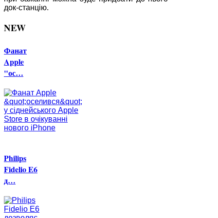
док-станцію.
NEW
Фанат
Apple
"ос…
Philips
Fidelio E6
д…