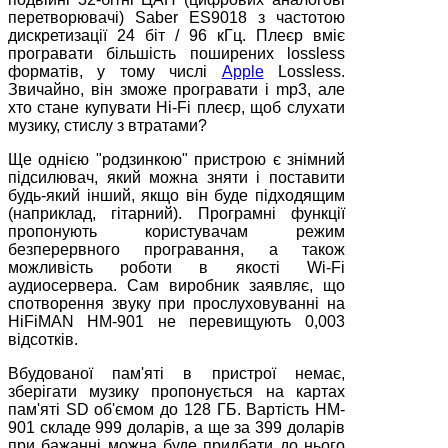
перетворювачі) Saber ES9018 з частотою
дискретизації 24 біт / 96 кГц. Плеєр вміє
програвати більшість поширених lossless
форматів, у тому числі
Apple
Lossless.
Звичайно, він зможе програвати і mp3, але
хто стане купувати Hi-Fi плеєр, щоб слухати
музику, стислу з втратами?
Ще однією "родзинкою" пристрою є знімний
підсилювач, який можна зняти і поставити
будь-який інший, якщо він буде підходящим
(наприклад, гітарний). Програмні функції
пропонують користувачам режим
безперервного програвання, а також
можливість роботи в якості Wi-Fi
аудиосервера. Сам виробник заявляє, що
спотворення звуку при прослуховуванні на
HiFiMAN HM-901 не перевищують 0,003
відсотків.
Вбудованої пам'яті в пристрої немає,
зберігати музику пропонується на картах
пам'яті SD об'ємом до 128 ГБ. Вартість HM-
901 складе 999 доларів, а ще за 399 доларів
при бажанні можна буде придбати до нього