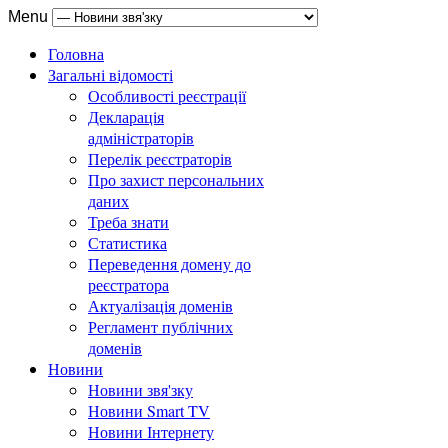
Menu
Головна
Загальні відомості
Особливості реєстрації
Декларація
адміністраторів
Перелік реєстраторів
Про захист персональних
даних
Треба знати
Статистика
Переведення домену до
реєстратора
Актуалізація доменів
Регламент публічних
доменів
Новини
Новини звя'зку
Новини Smart TV
Новини Інтернету