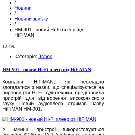
/
Новини
/
Новини звя'зку
/
HM-901 - новий Hi-Fi плеєр від
HiFiMAN
12 січ.
Категорія:
Зв'зок
HM-901 - новий Hi-Fi плеєр від HiFiMAN
Компанія HiFiMAN, як нескладно
здогадатися з назви, що спеціалізується на
виробництві Hi-Fi аудіотехніки, представила
пристрій для відтворення високоякісного
звуку. Новий аудіоплеєр отримав назву
HiFiMAN HM-901.
У начинці пристрої використовуються
подвійні 32-бітні ЦАП (цифрових аналогові