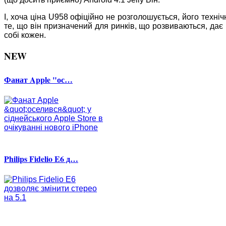
І, хоча ціна U958 офіційно не розголошується, його техні
те, що він призначений для ринків, що розвиваються, дає
собі кожен.
NEW
Фанат Apple "ос…
Philips Fidelio E6 д…