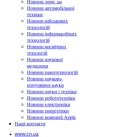
Новини зони .ua
Новини автомобільної
техінки
Новини військових
технологій
Новини інформаційних
технологій
Новини космічних
технлогій
Новини наукової
медицини
Новини нанотехнологій
Новини науково-
популярної науки
Новини науки і техніки
Новини робототехніки
Новини електроніки
Новини енергетики
Новини компанії Apple
Наші контакти
www.cn.ua