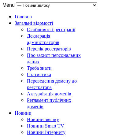
Menu
Головна
Загальні відомості
Особливості реєстрації
Декларація
адміністраторів
Перелік реєстраторів
Про захист персональних
даних
Треба знати
Статистика
Переведення домену до
реєстратора
Актуалізація доменів
Регламент публічних
доменів
Новини
Новини звя'зку
Новини Smart TV
Новини Інтернету