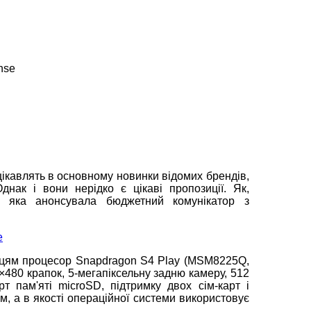
nse
цікавлять в основному новинки відомих брендів,
нак і вони нерідко є цікаві пропозиції. Як,
, яка анонсувала бюджетний комунікатор з
пцям процесор Snapdragon S4 Play (MSM8225Q,
480 крапок, 5-мегапіксельну задню камеру, 512
т пам'яті microSD, підтримку двох сім-карт і
м, а в якості операційної системи використовує