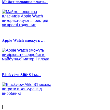
Майже половина власн…
Apple Watch зможуть …
Blackview Alife S1 м…
|