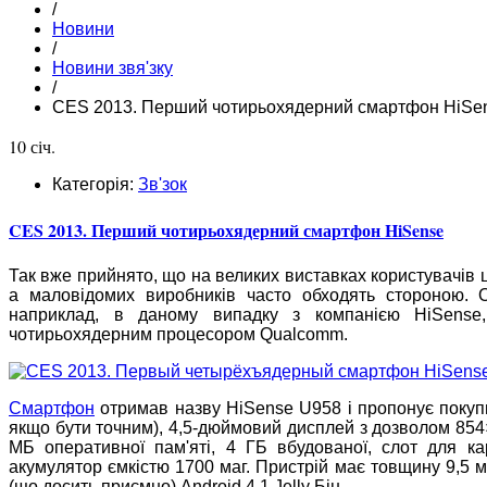
/
Новини
/
Новини звя'зку
/
CES 2013. Перший чотирьохядерний смартфон HiSe
10 січ.
Категорія:
Зв'зок
CES 2013. Перший чотирьохядерний смартфон HiSense
Так вже прийнято, що на великих виставках користувачів 
а маловідомих виробників часто обходять стороною. Од
наприклад, в даному випадку з компанією HiSense
чотирьохядерним процесором Qualcomm.
Смартфон
отримав назву HiSense U958 і пропонує поку
якщо бути точним), 4,5-дюймовий дисплей з дозволом 854×
МБ оперативної пам'яті, 4 ГБ вбудованої, слот для кар
акумулятор ємкістю 1700 маг. Пристрій має товщину 9,5 м
(що досить приємно) Android 4.1 Jelly Бін.