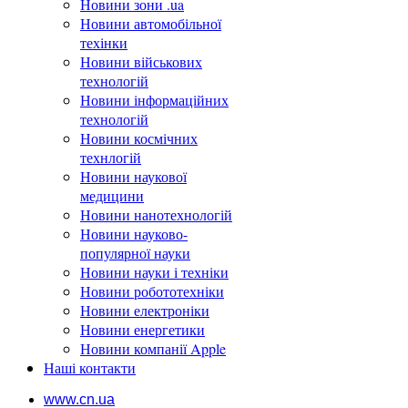
Новини зони .ua
Новини автомобільної
техінки
Новини військових
технологій
Новини інформаційних
технологій
Новини космічних
технлогій
Новини наукової
медицини
Новини нанотехнологій
Новини науково-
популярної науки
Новини науки і техніки
Новини робототехніки
Новини електроніки
Новини енергетики
Новини компанії Apple
Наші контакти
www.cn.ua