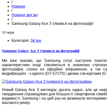
/
Новини
/
Новини звя'зку
/
Samsung Galaxy Ace 3 з'явився на фотографії
10 черв.
Категорія:
Зв'зок
Samsung Galaxy Ace 3 з'явився на фотографії
Ми вже знаємо, що Samsung готує наступне поколі
характеристики іноді з'являються в новинних стрічк
фотографія, схожа на офіційне зображення, а так с
модифікаціях - з одного (GT-S7270) і двома сім-картами (G
Новий Galaxy Ace 3 виглядає досить нудно, але це нав
твердження справедливо для більшості смартфонів сімейст
видимості, Samsung і на цей раз не ризикнули експериме
масового ринку.