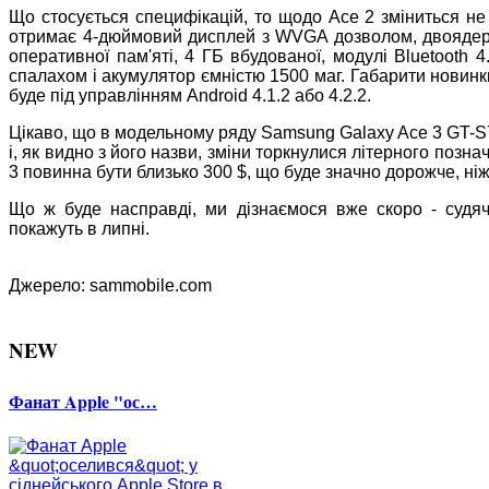
Що стосується специфікацій, то щодо Ace 2 зміниться не
отримає 4-дюймовий дисплей з WVGA дозволом, двоядерн
оперативної пам'яті, 4 ГБ вбудованої, модулі Bluetooth 4
спалахом і акумулятор ємністю 1500 маг. Габарити новинк
буде під управлінням Android 4.1.2 або 4.2.2.
Цікаво, що в модельному ряду Samsung Galaxy Ace 3 GT-S7
і, як видно з його назви, зміни торкнулися літерного позна
3 повинна бути близько 300 $, що буде значно дорожче, ніж
Що ж буде насправді, ми дізнаємося вже скоро - судяч
покажуть в липні.
Джерело: sammobile.com
NEW
Фанат Apple "ос…