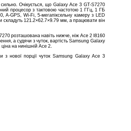
 сильно. Очікується, що Galaxy Ace 3 GT-S7270
ий процесор з тактовою частотою 1 ГГц, 1 ГБ
.0, A-GPS, Wi-Fi, 5-мегапіксельну камеру з LED
и складуть 121.2×62.7×9.79 мм, а працювати він
270 розташована навіть нижче, ніж Ace 2 I8160
чення, а судячи з чуток, вартість Samsung Galaxy
 ціна на нинішній Ace 2.
и з нової порції чуток Samsung Galaxy Ace 3