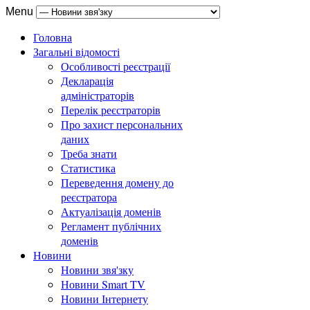
Menu
Головна
Загальні відомості
Особливості реєстрації
Декларація
адміністраторів
Перелік реєстраторів
Про захист персональних
даних
Треба знати
Статистика
Переведення домену до
реєстратора
Актуалізація доменів
Регламент публічних
доменів
Новини
Новини звя'зку
Новини Smart TV
Новини Інтернету