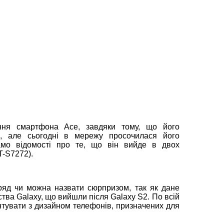
ння смартфона Ace, завдяки тому, що його
ах, але сьогодні в мережу просочилася його
амо відомості про те, що він вийде в двох
T-S7272).
ряд чи можна назвати сюрпризом, так як дане
ва Galaxy, що вийшли після Galaxy S2. По всій
нтувати з дизайном телефонів, призначених для