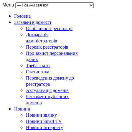
Menu
Головна
Загальні відомості
Особливості реєстрації
Декларація
адміністраторів
Перелік реєстраторів
Про захист персональних
даних
Треба знати
Статистика
Переведення домену до
реєстратора
Актуалізація доменів
Регламент публічних
доменів
Новини
Новини звя'зку
Новини Smart TV
Новини Інтернету