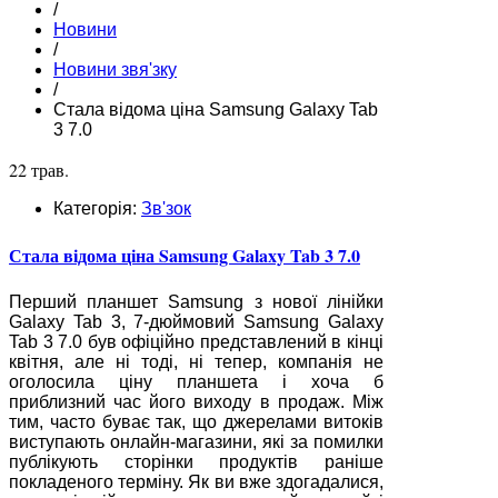
/
Новини
/
Новини звя'зку
/
Стала відома ціна Samsung Galaxy Tab
3 7.0
22 трав.
Категорія:
Зв'зок
Стала відома ціна Samsung Galaxy Tab 3 7.0
Перший планшет Samsung з нової лінійки
Galaxy Tab 3, 7-дюймовий Samsung Galaxy
Tab 3 7.0 був офіційно представлений в кінці
квітня, але ні тоді, ні тепер, компанія не
оголосила ціну планшета і хоча б
приблизний час його виходу в продаж. Між
тим, часто буває так, що джерелами витоків
виступають онлайн-магазини, які за помилки
публікують сторінки продуктів раніше
покладеного терміну. Як ви вже здогадалися,