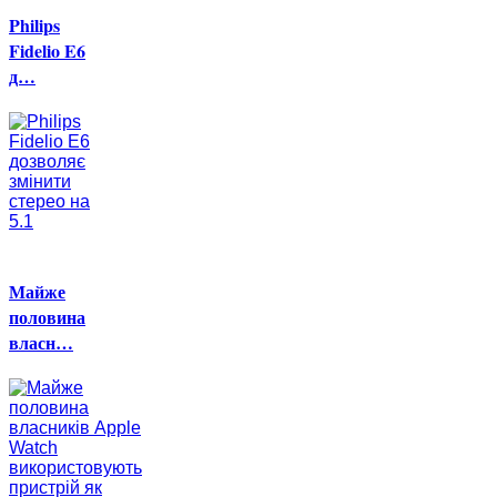
Philips
Fidelio E6
д…
Майже
половина
власн…