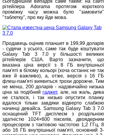
сьогоднішній випадок саме такий: на сайті
рітейлера Adorama протягом короткого
проміжку часу можна було "замовити"
"таблетку", про яку йде мова.
Продавець оцінив планшет в 199,99 доларів
- судячи з усього, саме так буде коштувати
Galaxy Tab 3 7.0 у більшості великих
рітейлерів США. Варто зазначити, що
вказана ціна версії з 8 ГБ внутрішньої
пам'яті в білому кольорі (хоча останнє не так
вже й важливо), а, отже, версія з 16 ГБ
флеш-пам'яті виявиться трохи дорожче. Тим
не менш, 200 доларів - надзвичайно низька
ціна за подібний
гаджет
, але, на жаль, дива
не сталося, і так низько опустити планку
вдалося тільки завдяки відверто слабкою
начинці девайса. Samsung Galaxy Tab 3 7.0
оснащений TFT дисплеєм з роздільною
здатністю 1024×600 пікселів, двоядерним
процесором з тактовою частотою 1,2 ГГц, 8
або 16 ГБ внутрішньої пам'яті, основний 3-