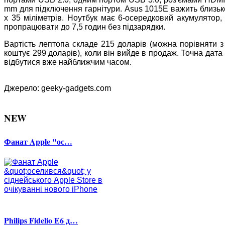
mm для підключення гарнітури. Asus 1015E важить близько
х 35 міліметрів. Ноутбук має 6-осередковий акумулятор,
пропрацювати до 7,5 годин без підзарядки.
Вартість лептопа складе 215 доларів (можна порівняти 
коштує 299 доларів), коли він вийде в продаж. Точна дата 
відбутися вже найближчим часом.
Джерело: geeky-gadgets.com
NEW
Фанат Apple "ос…
Philips Fidelio E6 д…