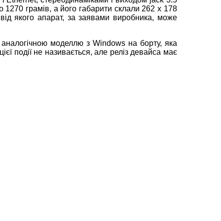
 1270 грамів, а його габарити склали 262 х 178
 від якого апарат, за заявами виробника, може
з аналогічною моделлю з Windows на борту, яка
цієї події не називається, але реліз девайса має