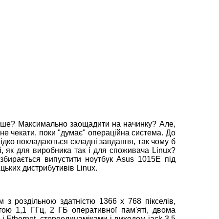
евше? Максимально заощадити на начинку? Але,
не чекати, поки "думає" операційна система. До
рідко покладаються складні завдання, так чому б
, як для виробника так і для споживача Linux?
 збирається випустити ноутбук Asus 1015E під
цьких дистрибутивів Linux.
з роздільною здатністю 1366 x 768 пікселів,
тою 1,1 ГГц, 2 ГБ оперативної пам'яті, двома
 Ethernet, стереодинаміками і виходом jack 3.5