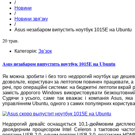
/
Новини
/
Новини звя'зку
/
Asus незабаром випустить ноутбук 1015E на Ubuntu
20 трав.
Категорія:
Зв'зок
Asus незабаром випустить ноутбук 1015E на Ubuntu
Як можна зробити і без того недорогий ноутбук ще деш
дозвольте, користувач за лептопом повинен працювати, а 
речі, про операційні системи: на бюджетні лептопи вкрай 
замість дорогого Windows використовувати безкоштовний
Судячи з усього, саме так вважає і компанія Asus, яка
управлінням Ubuntu, одного з самих популярних користува
Недорогий девайс оснащується 10,1-дюймовим дисплеєм 
двоядерним процесором Intel Celeron з тактовою часто
портами USB 2.0, одним портом USB 3.0, роз'ємами HDMI і