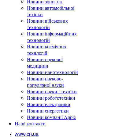
Новини зони .ua
Новини автомобільної
техінки
Новини військових
технологій
Новини інформаційних
технологій
Новини космічних
технлогій
Новини наукової
медицини
Новини нанотехнологій
Новини науково-
популярної науки
Новини науки і техніки
Новини робототехніки
Новини електроніки
Новини енергетики
Новини компанії Apple
Наші контакти
www.cn.ua