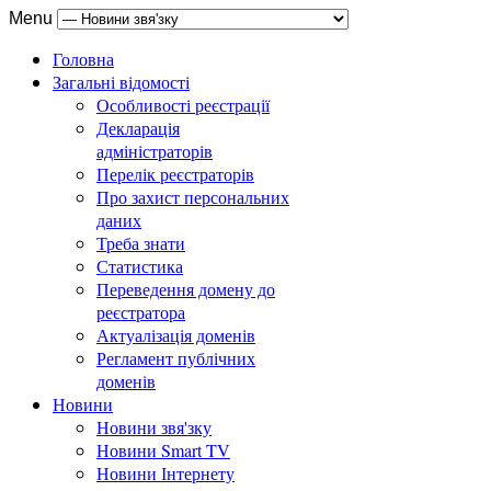
Menu
Головна
Загальні відомості
Особливості реєстрації
Декларація
адміністраторів
Перелік реєстраторів
Про захист персональних
даних
Треба знати
Статистика
Переведення домену до
реєстратора
Актуалізація доменів
Регламент публічних
доменів
Новини
Новини звя'зку
Новини Smart TV
Новини Інтернету