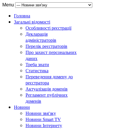
Menu
Головна
Загальні відомості
Особливості реєстрації
Декларація
адміністраторів
Перелік реєстраторів
Про захист персональних
даних
Треба знати
Статистика
Переведення домену до
реєстратора
Актуалізація доменів
Регламент публічних
доменів
Новини
Новини звя'зку
Новини Smart TV
Новини Інтернету