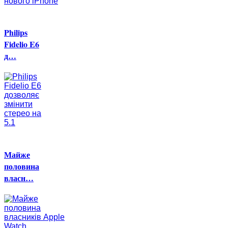
Philips
Fidelio E6
д…
Майже
половина
власн…