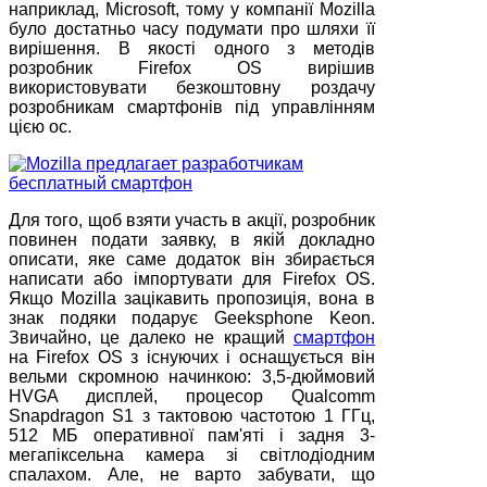
наприклад, Microsoft, тому у компанії Mozilla
було достатньо часу подумати про шляхи її
вирішення. В якості одного з методів
розробник Firefox OS вирішив
використовувати безкоштовну роздачу
розробникам смартфонів під управлінням
цією ос.
Для того, щоб взяти участь в акції, розробник
повинен подати заявку, в якій докладно
описати, яке саме додаток він збирається
написати або імпортувати для Firefox OS.
Якщо Mozilla зацікавить пропозиція, вона в
знак подяки подарує Geeksphone Keon.
Звичайно, це далеко не кращий
смартфон
на Firefox OS з існуючих і оснащується він
вельми скромною начинкою: 3,5-дюймовий
HVGA дисплей, процесор Qualcomm
Snapdragon S1 з тактовою частотою 1 ГГц,
512 МБ оперативної пам'яті і задня 3-
мегапіксельна камера зі світлодіодним
спалахом. Але, не варто забувати, що