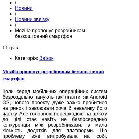
/
Новини
/
Новини звя'зку
/
Mozilla пропонує розробникам
безкоштовний смартфон
11 трав.
Категорія:
Зв'зок
Mozilla пропонує розробникам безкоштовний
смартфон
Коли серед мобільних операційних систем
безроздільно панують такі гіганти, як Android
OS, нового проекту дуже важко пробитися
на ринок і завоювати хоча б невелику його
частку. Але головною перешкодою на шляху
до цілі стає навіть не безпосередньо
конкуренція між розробниками, а мала
кількість додатків для платформи. Цю
проблему вже випробувала на собі,