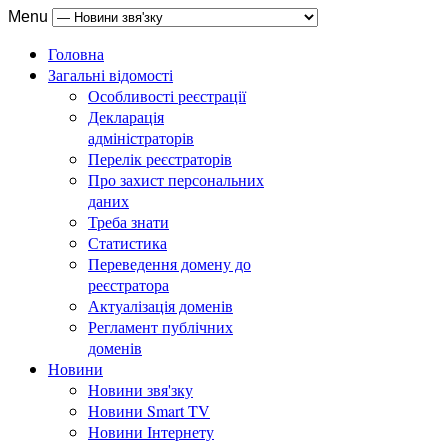
Menu
Головна
Загальні відомості
Особливості реєстрації
Декларація
адміністраторів
Перелік реєстраторів
Про захист персональних
даних
Треба знати
Статистика
Переведення домену до
реєстратора
Актуалізація доменів
Регламент публічних
доменів
Новини
Новини звя'зку
Новини Smart TV
Новини Інтернету