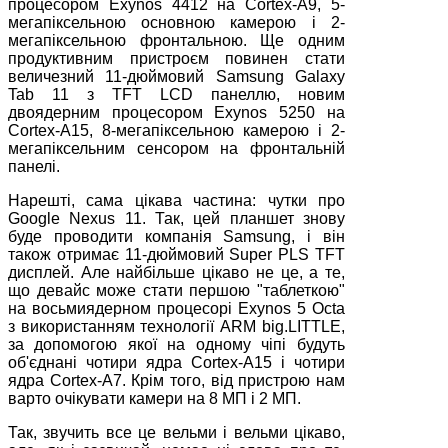
процесором Exynos 4412 на Cortex-A9, 5-
мегапіксельною основною камерою і 2-
мегапіксельною фронтальною. Ще одним
продуктивним пристроєм повинен стати
величезний 11-дюймовий Samsung Galaxy
Tab 11 з TFT LCD панеллю, новим
двоядерним процесором Exynos 5250 на
Cortex-A15, 8-мегапіксельною камерою і 2-
мегапіксельним сенсором на фронтальній
панелі.
Нарешті, сама цікава частина: чутки про
Google Nexus 11. Так, цей планшет знову
буде проводити компанія Samsung, і він
також отримає 11-дюймовий Super PLS TFT
дисплей. Але найбільше цікаво не це, а те,
що девайс може стати першою "таблеткою"
на восьмиядерном процесорі Exynos 5 Octa
з використанням технології ARM big.LITTLE,
за допомогою якої на одному чіпі будуть
об'єднані чотири ядра Cortex-A15 і чотири
ядра Cortex-A7. Крім того, від пристрою нам
варто очікувати камери на 8 МП і 2 МП.
Так, звучить все це вельми і вельми цікаво,