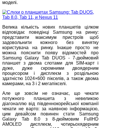
моделі.
Велика кількість нових планшетів цілком
відповідає поведінці Samsung на ринку:
представити максимум пристроїв щоб
задовольнити кожного без винятку
користувача на ринку. Інакше просто не
можна пояснити появу відомостей про
Samsung Galaxy Tab DUOS - 7-дюймовий
планшет з двома слотами для SIM-карт і
дуже, дуже скромними двоядерним
процесором і дисплеєм з роздільною
здатністю 1024×600 пікселів, а також двома
камерами, на 3 і 2 мегапікселі.
Але це зовсім не означає, що чекати
потужного планшета з невеликою
діагоналлю від південнокорейської компанії
чекати не варто: за наявною інформацією,
цим девайсом повинен стати Samsung
Galaxy Tab 8.0 з 8-дюймовим FullHD
AMOLED дисплеєм, чотирьохядерним