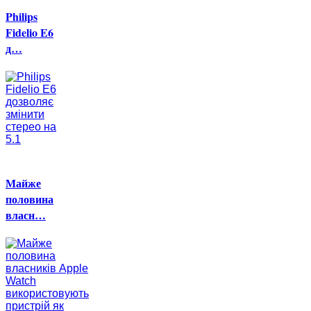
Philips
Fidelio E6
д…
Майже
половина
власн…