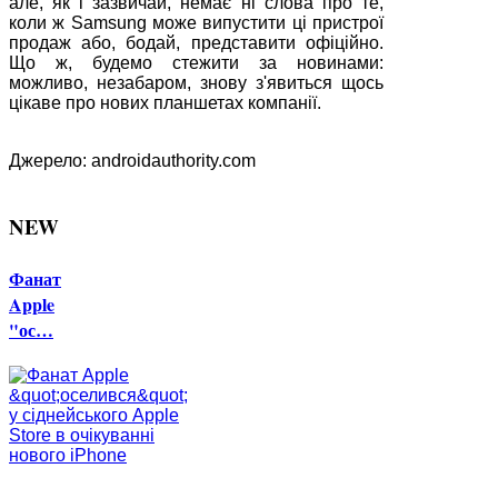
але, як і зазвичай, немає ні слова про те,
коли ж Samsung може випустити ці пристрої
продаж або, бодай, представити офіційно.
Що ж, будемо стежити за новинами:
можливо, незабаром, знову з'явиться щось
цікаве про нових планшетах компанії.
Джерело: androidauthority.com
NEW
Фанат
Apple
"ос…