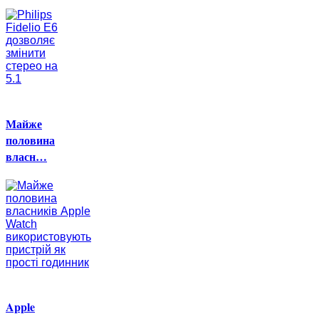
Майже
половина
власн…
Apple