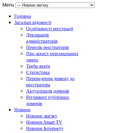
Menu
Головна
Загальні відомості
Особливості реєстрації
Декларація
адміністраторів
Перелік реєстраторів
Про захист персональних
даних
Треба знати
Статистика
Переведення домену до
реєстратора
Актуалізація доменів
Регламент публічних
доменів
Новини
Новини звя'зку
Новини Smart TV
Новини Інтернету