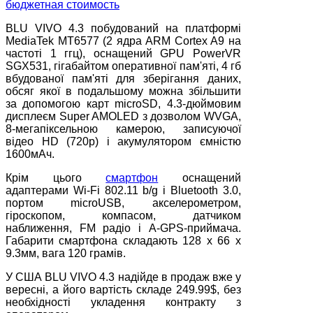
BLU VIVO 4.3 побудований на платформі
MediaTek MT6577 (2 ядра ARM Cortex A9 на
частоті 1 ггц), оснащений GPU PowerVR
SGX531, гігабайтом оперативної пам'яті, 4 гб
вбудованої пам'яті для зберігання даних,
обсяг якої в подальшому можна збільшити
за допомогою карт microSD, 4.3-дюймовим
дисплеєм Super AMOLED з дозволом WVGA,
8-мегапіксельною камерою, записуючої
відео HD (720p) і акумулятором ємністю
1600мАч.
Крім цього
смартфон
оснащений
адаптерами Wi-Fi 802.11 b/g і Bluetooth 3.0,
портом microUSB, акселерометром,
гіроскопом, компасом, датчиком
наближення, FM радіо і A-GPS-приймача.
Габарити смартфона складають 128 x 66 x
9.3мм, вага 120 грамів.
У США BLU VIVO 4.3 надійде в продаж вже у
вересні, а його вартість складе 249.99$, без
необхідності укладення контракту з