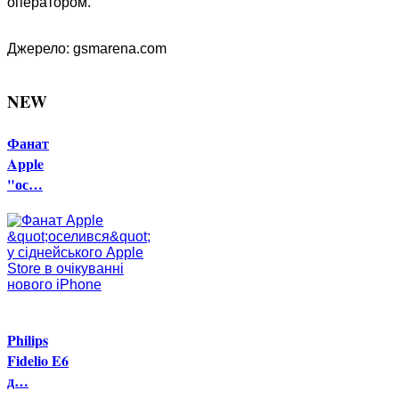
оператором.
Джерело: gsmarena.com
NEW
Фанат
Apple
"ос…
Philips
Fidelio E6
д…