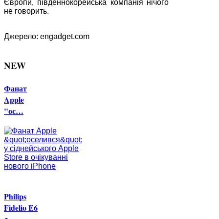
Європи, південнокорейська компанія нічого
не говорить.
Джерело: engadget.com
NEW
Фанат
Apple
"ос…
Philips
Fidelio E6
д…