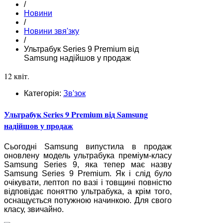
/
Новини
/
Новини звя'зку
/
Ультрабук Series 9 Premium від
Samsung надійшов у продаж
12 квіт.
Категорія:
Зв'зок
Ультрабук Series 9 Premium від Samsung
надійшов у продаж
Сьогодні Samsung випустила в продаж
оновлену модель ультрабука преміум-класу
Samsung Series 9, яка тепер має назву
Samsung Series 9 Premium. Як і слід було
очікувати, лептоп по вазі і товщині повністю
відповідає поняттю ультрабука, а крім того,
оснащується потужною начинкою. Для свого
класу, звичайно.