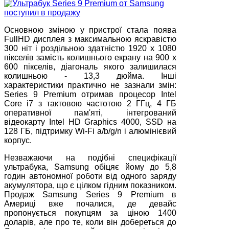
Основною зміною у пристрої стала поява
FullHD дисплея з максимальною яскравістю
300 ніт і роздільною здатністю 1920 х 1080
пікселів замість колишнього екрану на 900 х
600 пікселів, діагональ якого залишилася
колишньою - 13,3 дюйма. Інші
характеристики практично не зазнали змін:
Series 9 Premium отримав процесор Intel
Core i7 з тактовою частотою 2 ГГц, 4 ГБ
оперативної пам'яті, інтегрований
відеокарту Intel HD Graphics 4000, SSD на
128 ГБ, підтримку Wi-Fi a/b/g/n і алюмінієвий
корпус.
Незважаючи на подібні специфікації
ультрабука, Samsung обіцяє йому до 5,8
годин автономної роботи від одного заряду
акумулятора, що є цілком гідним показником.
Продаж Samsung Series 9 Premium в
Америці вже почалися, де девайс
пропонується покупцям за ціною 1400
доларів, але про те, коли він добереться до