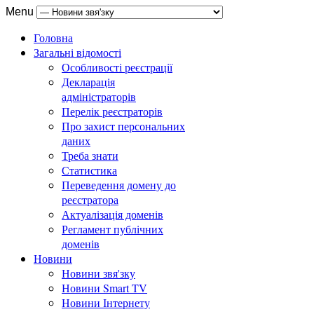
Menu
Головна
Загальні відомості
Особливості реєстрації
Декларація
адміністраторів
Перелік реєстраторів
Про захист персональних
даних
Треба знати
Статистика
Переведення домену до
реєстратора
Актуалізація доменів
Регламент публічних
доменів
Новини
Новини звя'зку
Новини Smart TV
Новини Інтернету