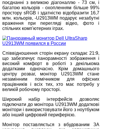
поєднанні з великою діагоналлю - 73 см, і
багатою кольорів - охопленням більше 99%
простору sRGB і здатністю відобразити 16,7
млн. кольорів, -U2913WM подарує незабутні
враження при перегляді відео, фото і
спільних комп'ютерних іграх.
Співвідношення сторін екрану складає 21:9,
що забезпечує панорамності зображення і
високий комфорт в роботі з декількома
додатками одночасно. Крім домашнього
центру розваг, монітор U2913WM стане
незамінним помічником для офісних
працівників і всіх тих, хто має потребу у
великій робочому просторі.
Широкий набір інтерфейсів дозволяє
підключати до монітора U2913WM додаткові
монітори і використовувати його з ноутбуком
або інший цифровий периферією.
Монітор поставляється з вбудованим ЗА