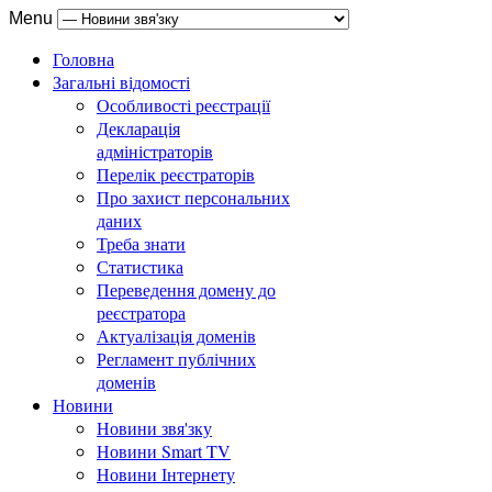
Menu
Головна
Загальні відомості
Особливості реєстрації
Декларація
адміністраторів
Перелік реєстраторів
Про захист персональних
даних
Треба знати
Статистика
Переведення домену до
реєстратора
Актуалізація доменів
Регламент публічних
доменів
Новини
Новини звя'зку
Новини Smart TV
Новини Інтернету