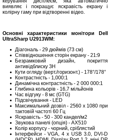
керування дисплеєм, яка автоматично
виявляє і покращує яскравість екрану і
колірну гаму при відтворенні відео.
Основні характеристики монітори Dell
UltraSharp U2913WM:
Діагональ - 29 дюймів (73 см)
Співвідношення сторін екрану - 21:9
Безрамковий дизайн, покриття
антивідблиску 3H
Кути огляду (верт./горизонт.) - 178°/178°
Контрастність - 1,000:1
Динамічна контрастність - 2 000 000:1
Глибина кольорів - 16,7 мільйонів
Час відгуку - 8 мс (GTG)
Підсвічування - LED
Максимальний дозвіл - 2560 x 1080 при
тактовій частоті 60 Гц
Яскравість - 50 - 300 кандел/м2
Звукова панелі (опція) - AX510
Колір корпусу - чорний, сріблястий
Інтерфейси - VGA, 4 х USB 3.0, DVI-D
(HDCP), HDMI, Display Port 1.2, міні DP