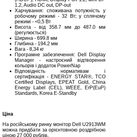
1.2, Audio DC out, DP-out
Харчування: споживана потужність у
робочому режимі - 32 Вт; у сплячому
режимі - <0,5 Вт
Висота - від 358.7 мм до 487.0 мм
(регулюється)
Ширина - 699.8 мм
Глибина - 194.2 мм
Вага - 8,34 кг
Програмне забезпечення: Dell Display
Manager - настроєний відтворення
кольорів і додаток PowerNap
Відповідність нормативам і
сертифікація - ENERGY STAR®, TCO
Certified Displays, EPEAT Gold, China
Energy Label (CEL), WEEE, ErP(EuP)
Standards, Korea E-Standby
Ціна
На російському ринку монітор Dell U2913WM
можна придбати за орієнтовною роздрібною
ціною 27 000 рублів.