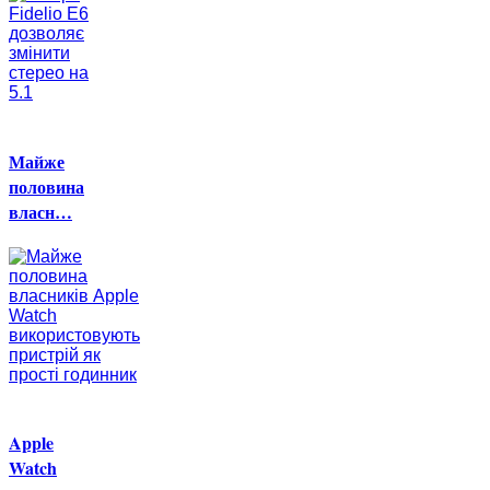
Майже
половина
власн…
Apple
Watch