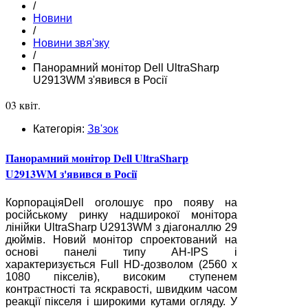
/
Новини
/
Новини звя'зку
/
Панорамний монітор Dell UltraSharp
U2913WM з'явився в Росії
03 квіт.
Категорія:
Зв'зок
Панорамний монітор Dell UltraSharp
U2913WM з'явився в Росії
КорпораціяDell оголошує про появу на
російському ринку надширокої монітора
лінійки UltraSharp U2913WM з діагоналлю 29
дюймів. Новий монітор спроектований на
основі панелі типу AH-IPS і
характеризується Full HD-дозволом (2560 x
1080 пікселів), високим ступенем
контрастності та яскравості, швидким часом
реакції пікселя і широкими кутами огляду. У