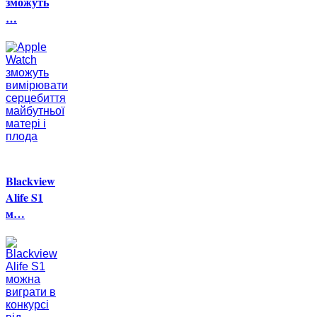
зможуть
…
Blackview
Alife S1
м…