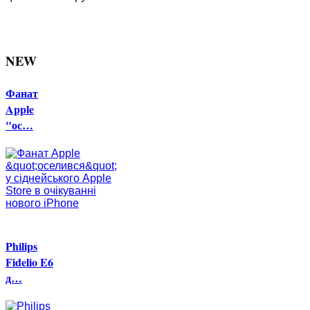
NEW
Фанат
Apple
"ос…
Philips
Fidelio E6
д…