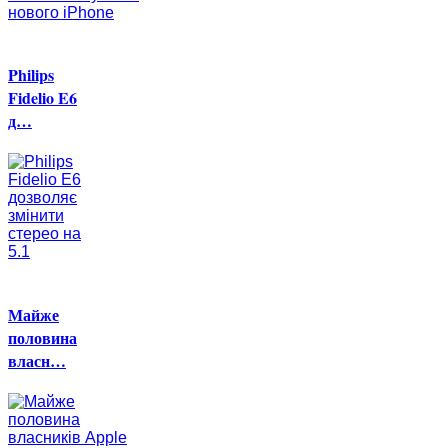
Philips
Fidelio E6
д…
Майже
половина
власн…