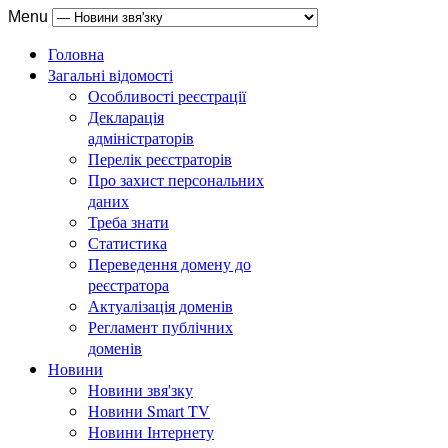
Menu
Головна
Загальні відомості
Особливості реєстрації
Декларація
адміністраторів
Перелік реєстраторів
Про захист персональних
даних
Треба знати
Статистика
Переведення домену до
реєстратора
Актуалізація доменів
Регламент публічних
доменів
Новини
Новини звя'зку
Новини Smart TV
Новини Інтернету