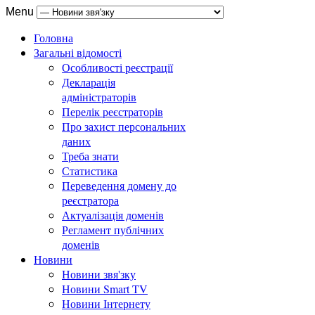
Menu
Головна
Загальні відомості
Особливості реєстрації
Декларація
адміністраторів
Перелік реєстраторів
Про захист персональних
даних
Треба знати
Статистика
Переведення домену до
реєстратора
Актуалізація доменів
Регламент публічних
доменів
Новини
Новини звя'зку
Новини Smart TV
Новини Інтернету