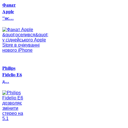
Фанат
Apple
"ос…
Philips
Fidelio E6
д…