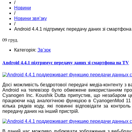
/
Новини
/
Новини звя'зку
/
Android 4.4.1 підтримує передачу даних зі смартфона
09 груд.
Категорія:
Зв'зок
Android 4.4.1 підтримує передачу даних зі смартфона на TV
Досі можливість бездротової передачі медіа-контенту з
Android на телевізор було обмежене використанням прот
Cyanogen Inc. Koushik Dutta припустив, що незабаром ц
працюючи над аналогічною функцією в CyanogenMod 11 і 
кілька рядків коду, які повинні відповідати за контро
передачу даних на інший пристрій.
В даний час можливо дублювати зображення з веб-брау