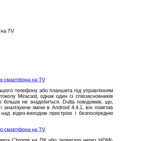
 на TV
 вашого телефону або планшета під управлінням
околу Miracast, однак один із співзасновників
е більше не знадобиться. Dutta повідомив, що,
аналізуючи зміни в Android 4.4.1, він помітив
ль над відео-виходом пристрою і безпосередню
зера Chrome на ПК або телевізор через HDMI-