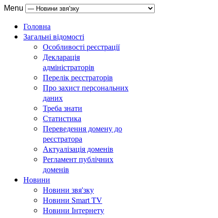
Menu
Головна
Загальні відомості
Особливості реєстрації
Декларація
адміністраторів
Перелік реєстраторів
Про захист персональних
даних
Треба знати
Статистика
Переведення домену до
реєстратора
Актуалізація доменів
Регламент публічних
доменів
Новини
Новини звя'зку
Новини Smart TV
Новини Інтернету