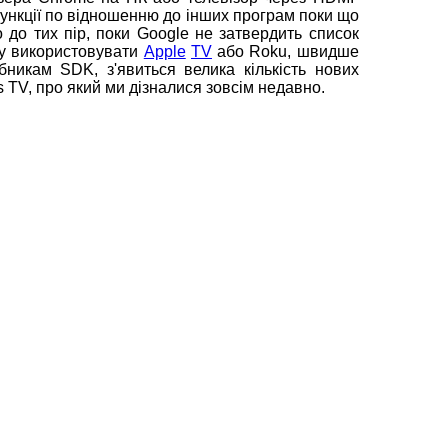
ункції по відношенню до інших програм поки що
 до тих пір, поки Google не затвердить список
му використовувати
Apple
TV
або Roku, швидше
бникам SDK, з'явиться велика кількість нових
s TV, про який ми дізналися зовсім недавно.