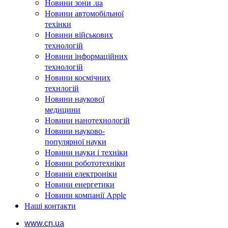
Новини зони .ua
Новини автомобільної
техінки
Новини військових
технологій
Новини інформаційних
технологій
Новини космічних
технлогій
Новини наукової
медицини
Новини нанотехнологій
Новини науково-
популярної науки
Новини науки і техніки
Новини робототехніки
Новини електроніки
Новини енергетики
Новини компанії Apple
Наші контакти
www.cn.ua