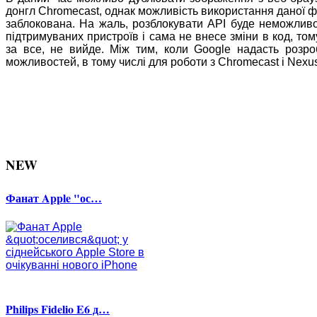
донгл Chromecast, однак можливість використання даної ф
заблокована. На жаль, розблокувати API буде неможливо
підтримуваних пристроїв і сама не внесе зміни в код, то
за все, не вийде. Між тим, коли Google надасть розро
можливостей, в тому числі для роботи з Chromecast і Nexu
NEW
Фанат Apple "ос…
Philips Fidelio E6 д…