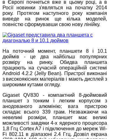
в Європі почнеться вже в цьому році, а в
Росії новинки з'являться на початку 2014
року. Протягом наступного року компанія
виведе на ринок ще кілька моделей,
повністю сформувавши свою нову лінійку.
На поточний момент, планшети 8 і 10.1
дюймів - це два найбільш популярних
розміру на ринку. Обидва планшета
працюють на сучасній операційній системі
Android 4.2.2 (Jelly Bean). Пристрої виконані
з високоякісних матеріалів і мають дисплей з
широкими кутами огляду.
Gigaset QV830 - компактний 8-дюймовий
планшет з тонким і легким корпусом з
анодованого алюмінію; вага пристрою
складає всього 339 грам. Незважаючи на
невеликі розміри, планшет має великі
можливості завдяки 4-х ядерного процесора
1,8 Ггц Cortex A7 і підключення до мереж Wi-
Fi 802.11 в діапазоні 2.4 Ггц. Дозвіл екрана