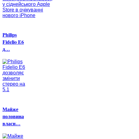
Philips
Fidelio E6
д…
Майже
половина
власн…