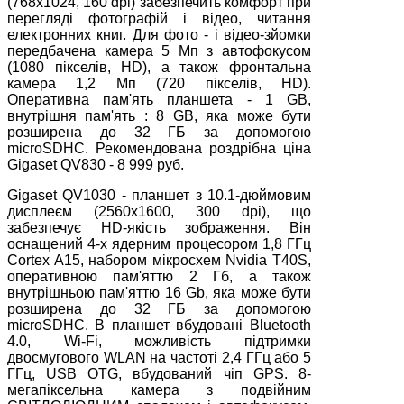
(768x1024, 160 dpi) забезпечить комфорт при
перегляді фотографій і відео, читання
електронних книг. Для фото - і відео-зйомки
передбачена камера 5 Мп з автофокусом
(1080 пікселів, HD), а також фронтальна
камера 1,2 Мп (720 пікселів, HD).
Оперативна пам'ять планшета - 1 GB,
внутрішня пам'ять : 8 GB, яка може бути
розширена до 32 ГБ за допомогою
microSDHC. Рекомендована роздрібна ціна
Gigaset QV830 - 8 999 руб.
Gigaset QV1030 - планшет з 10.1-дюймовим
дисплеєм (2560x1600, 300 dpi), що
забезпечує HD-якість зображення. Він
оснащений 4-х ядерним процесором 1,8 ГГц
Cortex A15, набором мікросхем Nvidia T40S,
оперативною пам'яттю 2 Гб, а також
внутрішньою пам'яттю 16 Gb, яка може бути
розширена до 32 ГБ за допомогою
microSDHC. В планшет вбудовані Bluetooth
4.0, Wi-Fi, можливість підтримки
двосмугового WLAN на частоті 2,4 ГГц або 5
ГГц, USB OTG, вбудований чіп GPS. 8-
мегапіксельна камера з подвійним