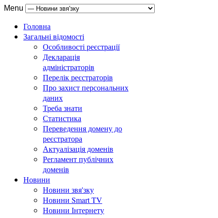
Menu
Головна
Загальні відомості
Особливості реєстрації
Декларація
адміністраторів
Перелік реєстраторів
Про захист персональних
даних
Треба знати
Статистика
Переведення домену до
реєстратора
Актуалізація доменів
Регламент публічних
доменів
Новини
Новини звя'зку
Новини Smart TV
Новини Інтернету