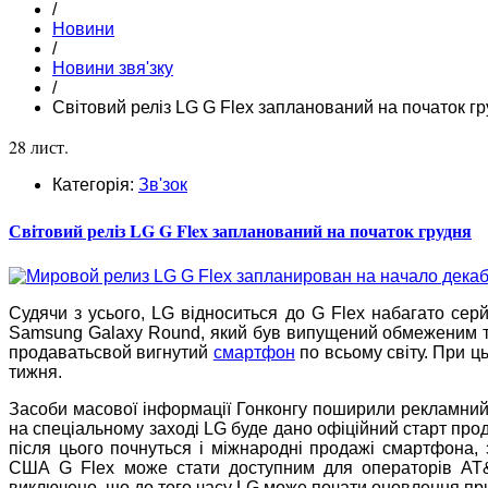
/
Новини
/
Новини звя'зку
/
Світовий реліз LG G Flex запланований на початок г
28 лист.
Категорія:
Зв'зок
Світовий реліз LG G Flex запланований на початок грудня
Судячи з усього, LG відноситься до G Flex набагато серй
Samsung Galaxy Round, який був випущений обмеженим т
продаватьсвой вигнутий
смартфон
по всьому світу. При ц
тижня.
Засоби масової інформації Гонконгу поширили рекламний т
на спеціальному заході LG буде дано офіційний старт пр
після цього почнуться і міжнародні продажі смартфона, 
США G Flex може стати доступним для операторів AT&T,
виключено, що до того часу LG може почати оновлення прис