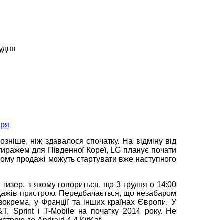
рудня
озніше, ніж здавалося спочатку. На відміну від
иражем для Південної Кореї, LG планує почати
ьому продажі можуть стартувати вже наступного
изер, в якому говориться, що 3 грудня о 14:00
одажів пристрою. Передбачається, що незабаром
зокрема, у Франції та інших країнах Європи. У
 Sprint і T-Mobile на початку 2014 року. Не
трою до Android 4.4 KitKat.