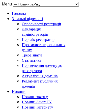
Menu
Головна
Загальні відомості
Особливості реєстрації
Декларація
адміністраторів
Перелік реєстраторів
Про захист персональних
даних
Треба знати
Статистика
Переведення домену до
реєстратора
Актуалізація доменів
Регламент публічних
доменів
Новини
Новини звя'зку
Новини Smart TV
Новини Інтернету