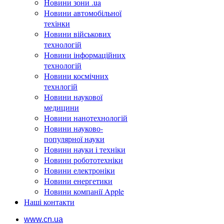
Новини зони .ua
Новини автомобільної
техінки
Новини військових
технологій
Новини інформаційних
технологій
Новини космічних
технлогій
Новини наукової
медицини
Новини нанотехнологій
Новини науково-
популярної науки
Новини науки і техніки
Новини робототехніки
Новини електроніки
Новини енергетики
Новини компанії Apple
Наші контакти
www.cn.ua