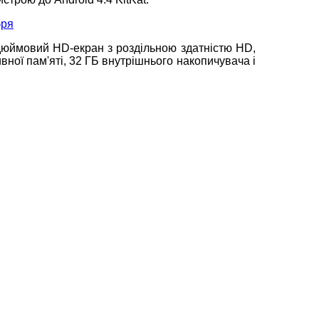
-дюймовий HD-екран з роздільною здатністю HD,
вної пам'яті, 32 ГБ внутрішнього накопичувача і