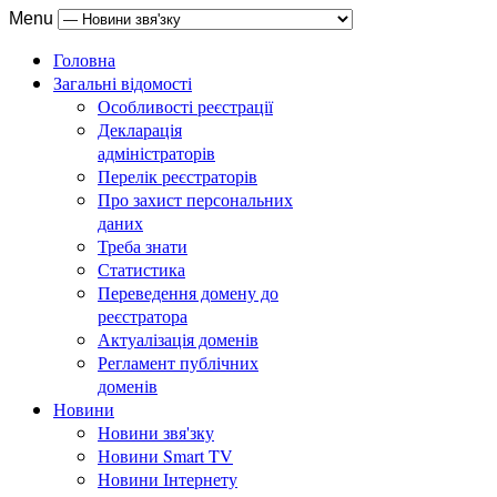
Menu
Головна
Загальні відомості
Особливості реєстрації
Декларація
адміністраторів
Перелік реєстраторів
Про захист персональних
даних
Треба знати
Статистика
Переведення домену до
реєстратора
Актуалізація доменів
Регламент публічних
доменів
Новини
Новини звя'зку
Новини Smart TV
Новини Інтернету