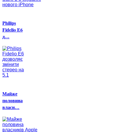
Philips
Fidelio E6
д…
Майже
половина
власн…