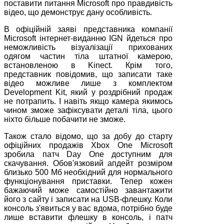
поставити питання Microsoft про правдивість
відео, що демонструє дану особливість.
В офіційній заяві представника компанії
Microsoft інтернет-виданню IGN йдеться про
неможливість візуалізації прихованих
одягом частин тіла штатної камерою,
встановленою в Kinect. Крім того,
представник повідомив, що записати таке
відео можливе лише з комплектом
Development Kit, який у роздрібний продаж
не потрапить. І навіть якщо камера якимось
чином зможе зафіксувати деталі тіла, цього
ніхто більше побачити не зможе.
Також стало відомо, що за добу до старту
офіційних продажів Xbox One Microsoft
зробила патч Day One доступним для
скачування. Обов'язковий апдейт розміром
близько 500 Мб необхідний для нормального
функціонування приставки. Тепер кожен
бажаючий може самостійно завантажити
його з сайту і записати на USB-флешку. Коли
консоль з'явиться у вас вдома, потрібно буде
лише вставити флешку в консоль, і патч