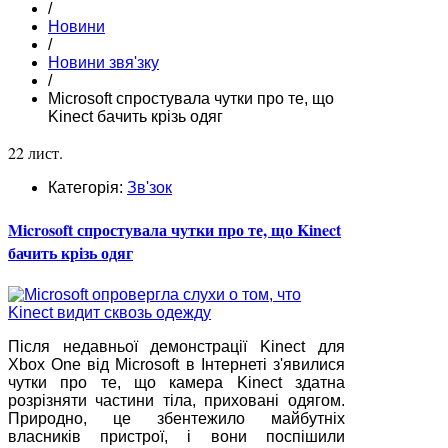
/
Новини
/
Новини звя'зку
/
Microsoft спростувала чутки про те, що
Kinect бачить крізь одяг
22 лист.
Категорія:
Зв'зок
Microsoft спростувала чутки про те, що Kinect
бачить крізь одяг
Після недавньої демонстрації Kinect для
Xbox One від Microsoft в Інтернеті з'явилися
чутки про те, що камера Kinect здатна
розрізняти частини тіла, приховані одягом.
Природно, це збентежило майбутніх
власників пристрої, і вони поспішили