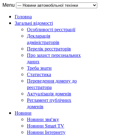
Menu
Головна
Загальні відомості
Особливості реєстрації
Декларація
адміністраторів
Перелік реєстраторів
Про захист персональних
даних
Треба знати
Статистика
Переведення домену до
реєстратора
Актуалізація доменів
Регламент публічних
доменів
Новини
Новини звя'зку
Новини Smart TV
Новини Інтернету