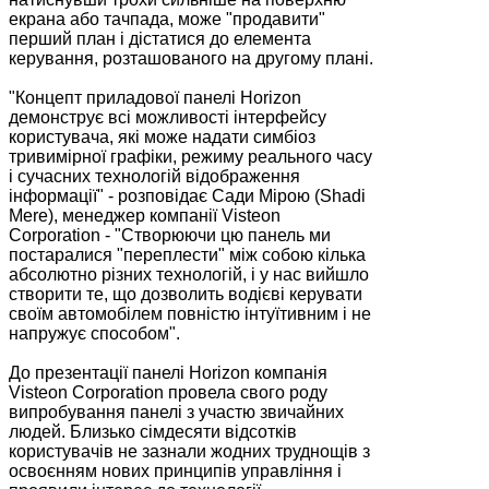
екрана або тачпада, може "продавити"
перший план і дістатися до елемента
керування, розташованого на другому плані.
"Концепт приладової панелі Horizon
демонструє всі можливості інтерфейсу
користувача, які може надати симбіоз
тривимірної графіки, режиму реального часу
і сучасних технологій відображення
інформації" - розповідає Сади Мірою (Shadi
Mere), менеджер компанії Visteon
Corporation - "Створюючи цю панель ми
постаралися "переплести" між собою кілька
абсолютно різних технологій, і у нас вийшло
створити те, що дозволить водієві керувати
своїм автомобілем повністю інтуїтивним і не
напружує способом".
До презентації панелі Horizon компанія
Visteon Corporation провела свого роду
випробування панелі з участю звичайних
людей. Близько сімдесяти відсотків
користувачів не зазнали жодних труднощів з
освоєнням нових принципів управління і