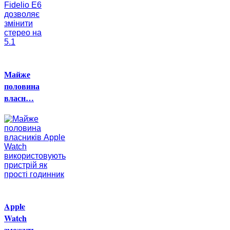
Майже
половина
власн…
Apple
Watch
зможуть