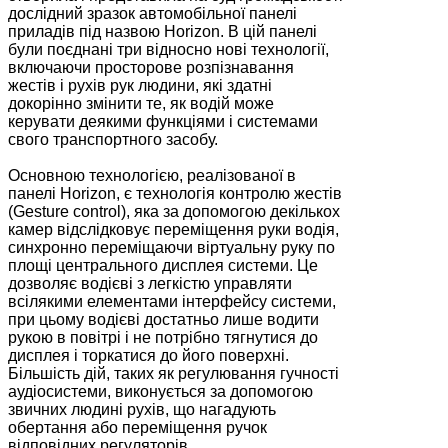
дослідний зразок автомобільної панелі
приладів під назвою Horizon. В цій панелі
були поєднані три відносно нові технології,
включаючи просторове розпізнавання
жестів і рухів рук людини, які здатні
докорінно змінити те, як водій може
керувати деякими функціями і системами
свого транспортного засобу.
Основною технологією, реалізованої в
панелі Horizon, є технологія контролю жестів
(Gesture control), яка за допомогою декількох
камер відслідковує переміщення руки водія,
синхронно переміщаючи віртуальну руку по
площі центрального дисплея системи. Це
дозволяє водієві з легкістю управляти
всілякими елементами інтерфейсу системи,
при цьому водієві достатньо лише водити
рукою в повітрі і не потрібно тягнутися до
дисплея і торкатися до його поверхні.
Більшість дій, таких як регулювання гучності
аудіосистеми, виконується за допомогою
звичних людині рухів, що нагадують
обертання або переміщення ручок
відповідних регуляторів.