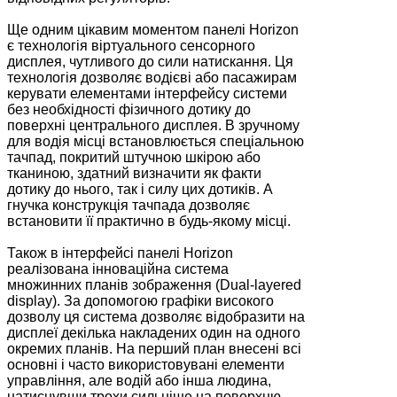
Ще одним цікавим моментом панелі Horizon
є технологія віртуального сенсорного
дисплея, чутливого до сили натискання. Ця
технологія дозволяє водієві або пасажирам
керувати елементами інтерфейсу системи
без необхідності фізичного дотику до
поверхні центрального дисплея. В зручному
для водія місці встановлюється спеціальною
тачпад, покритий штучною шкірою або
тканиною, здатний визначити як факти
дотику до нього, так і силу цих дотиків. А
гнучка конструкція тачпада дозволяє
встановити її практично в будь-якому місці.
Також в інтерфейсі панелі Horizon
реалізована інноваційна система
множинних планів зображення (Dual-layered
display). За допомогою графіки високого
дозволу ця система дозволяє відобразити на
дисплеї декілька накладених один на одного
окремих планів. На перший план внесені всі
основні і часто використовувані елементи
управління, але водій або інша людина,
натиснувши трохи сильніше на поверхню