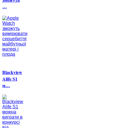
…
Blackview
Alife S1
м…