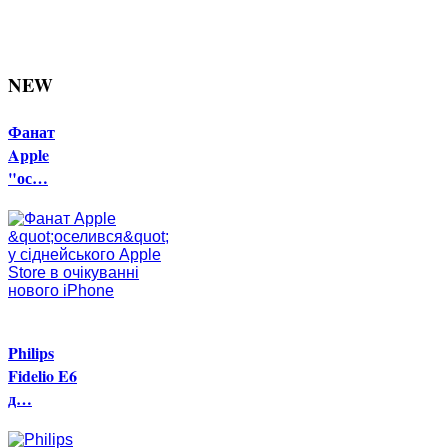
NEW
Фанат
Apple
"ос…
Philips
Fidelio E6
д…