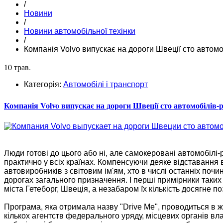
/
Новини
/
Новини автомобільної техінки
/
Компанія Volvo випускає на дороги Швеції сто автомо
10 трав.
Категорія:
Автомобілі і транспорт
Компанія Volvo випускає на дороги Швеції сто автомобілів-
Люди готові до цього або ні, але самокеровані автомобілі-
практично у всіх країнах. Компенсуючи деяке відставання 
автовиробників з світовим ім'ям, хто в числі останніх поч
дорогах загального призначення. І перші примірники таких
міста Гетеборг, Швеція, а незабаром їх кількість досягне п
Програма, яка отримала назву "Drive Me", проводиться в ж
кількох агентств федерального уряду, місцевих органів вла