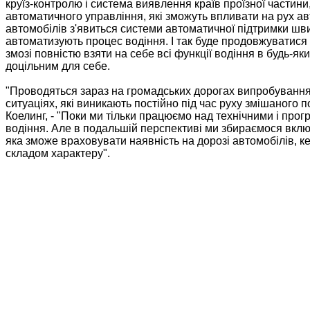
круїз-контролю і система виявлення країв проїзної частини,
автоматичного управління, які зможуть впливати на рух авт
автомобілів з'явиться системи автоматичної підтримки шви
автоматизують процес водіння. І так буде продовжуватися 
змозі повністю взяти на себе всі функції водіння в будь-
доцільним для себе.
"Проводяться зараз на громадських дорогах випробування
ситуаціях, які виникають постійно під час руху змішаного п
Коелинг, - "Поки ми тільки працюємо над технічними і пр
водіння. Але в подальшій перспективі ми збираємося включ
яка зможе враховувати наявність на дорозі автомобілів, 
складом характеру".