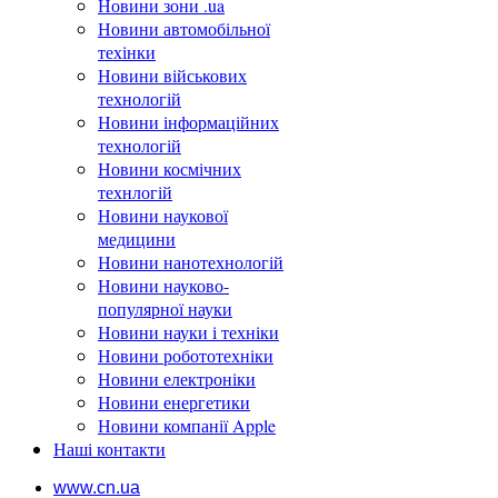
Новини зони .ua
Новини автомобільної
техінки
Новини військових
технологій
Новини інформаційних
технологій
Новини космічних
технлогій
Новини наукової
медицини
Новини нанотехнологій
Новини науково-
популярної науки
Новини науки і техніки
Новини робототехніки
Новини електроніки
Новини енергетики
Новини компанії Apple
Наші контакти
www.cn.ua