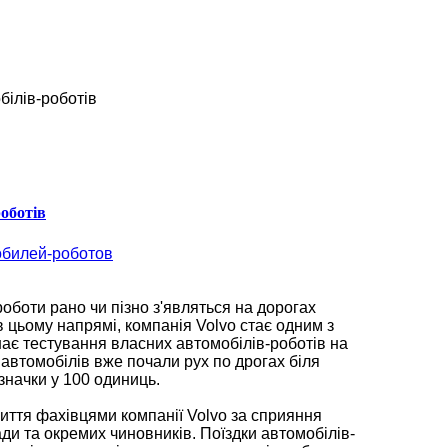
білів-роботів
роботів
роботи рано чи пізно з'являться на дорогах
в цьому напрямі, компанія Volvo стає одним з
инає тестування власних автомобілів-роботів на
 автомобілів вже почали рух по дрогах біля
означки у 100 одиниць.
иття фахівцями компанії Volvo за сприяння
ди та окремих чиновників. Поїздки автомобілів-