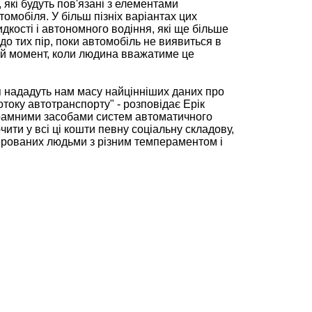
 які будуть пов'язані з елементами
омобіля. У більш пізніх варіантах цих
дкості і автономного водіння, які ще більше
до тих пір, поки автомобіль не виявиться в
який момент, коли людина вважатиме це
 нададуть нам масу найцінніших даних про
отоку автотранспорту" - розповідає Ерік
ограмними засобами систем автоматичного
ити у всі ці кошти певну соціальну складову,
керованих людьми з різним темпераментом і