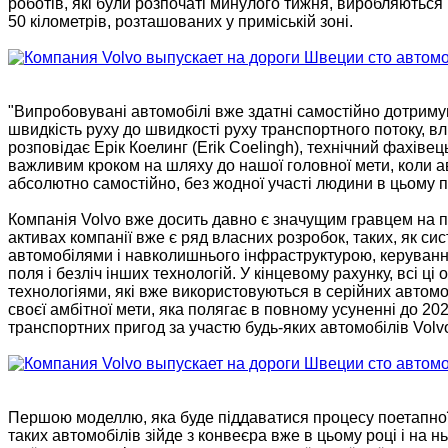
роботів, які були розпочаті минулого тижня, виробляються 
50 кілометрів, розташованих у приміській зоні.
"Випробовувані автомобілі вже здатні самостійно дотриму
швидкість руху до швидкості руху транспортного потоку, вл
розповідає Ерік Коелинг (Erik Coelingh), технічний фахівец
важливим кроком на шляху до нашої головної мети, коли 
абсолютно самостійно, без жодної участі людини в цьому п
Компанія Volvo вже досить давно є значущим гравцем на п
активах компанії вже є ряд власних розробок, таких, як си
автомобілями і навколишнього інфраструктурою, керуванн
поля і безліч інших технологій. У кінцевому рахунку, всі ці
технологіями, які вже використовуються в серійних автомо
своєї амбітної мети, яка полягає в повному усуненні до 
транспортних пригод за участю будь-яких автомобілів Volv
Першою моделлю, яка буде піддаватися процесу поетапної 
таких автомобілів зійде з конвеєра вже в цьому році і на