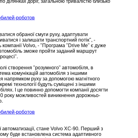
по ділянках доріг, загальною тривалістю близько
ватися обраної смуги руху, адаптувати
иватися і залишати транспортний потік", -
ь компанії Volvo, - "Програма "Drive Me" є дуже
автомобіль зможе пройти заданий маршрут
роцесі".
олі створення "розумного" автомобіля, в
стема комунікацій автомобіля з іншими
я напрямком руху за допомогою магнітного
 окремі технології будуть суміщені з іншими
білях. І це повинно допомогти компанії досягти
2020 року можливостей виникнення дорожньо-
o.
автоматизації, стане Volvo XC-90. Перший з
 ньому буде встановлена система адаптивного