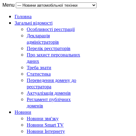
Menu
Головна
Загальні відомості
Особливості реєстрації
Декларація
адміністраторів
Перелік реєстраторів
Про захист персональних
даних
Треба знати
Статистика
Переведення домену до
реєстратора
Актуалізація доменів
Регламент публічних
доменів
Новини
Новини звя'зку
Новини Smart TV
Новини Інтернету