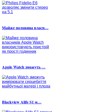
Майже половина власн…
Apple Watch зможуть …
Blackview Alife S1 м…